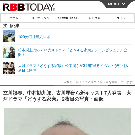
MENU
CLOSE
ホーム
IT・デジタル
SPEED TEST
エンタメ
ライフ
ホーム
注目記事
IT・デジタル
10G光回線導入レポ
IT・デジタルTOP
スマートフォン
SPEED TEST
松本潤主演のNHK大河ドラマ『どうする家康』メインビジュアル公
開！
ネタ
ガジェット・ツール
エンタメ
大河ドラマ『どうする家康』松本潤らが3都市巡るイベントが初回放
ショッピング
その他
送日に開催
エンタメTOP
映画・ドラマ
ライフ
韓流・K-POP
韓国・芸能
ライフTOP
グルメ
リリース一覧
立川談春、中村勘九郎、古川琴音ら新キャスト7人発表！大
音楽
スポーツ
ペット
ショッピング
河ドラマ『どうする家康』 2枚目の写真・画像
プッシュ通知の停止方法
グラビア
ブログ
その他
ショッピング
その他