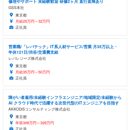
修理やサポート 未経験歓迎 研修2ヶ月 直行直帰あり
GSS本社
東京都
月給25万円～32万円
正社員
営業職/「レバテック」IT系人材サービス/営業 月35万以上・
年休121日/渋谷/交通費支給
レバレジーズ株式会社
東京都
月給35万円～50万円
正社員
障がい者雇用/未経験インフラエンジニア/地域限定/未経験から
AI クラウド時代で活躍する次世代型のITエンジニアを目指す
AKKODiSコンサルティング株式会社
東京都
年収306万円～329万円
正社員