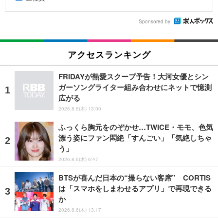
Sponsored by
アクセスランキング
FRIDAYが熱愛スクープ予告！大河女優とシン
ガーソングライター組み合わせにネットで憶測
広がる
2026.8.6(木) 13:00
ふっくら胸元をのぞかせ…TWICE・モモ、色気
漂う姿にファン悶絶「すんごい」「気絶しちゃ
う」
2026.8.6(木) 6:47
BTSが喜んだ日本の“撮らない客席” CORTIS
は「スマホをしまわせるアプリ」で再現できる
か
2026.8.6(木) 13:17