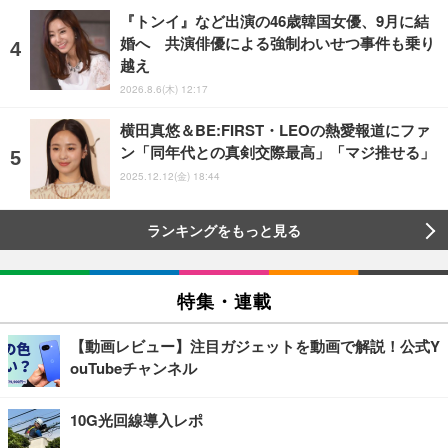
『トンイ』など出演の46歳韓国女優、9月に結
婚へ 共演俳優による強制わいせつ事件も乗り
越え
2026.8.6(木) 12:17
横田真悠＆BE:FIRST・LEOの熱愛報道にファ
ン「同年代との真剣交際最高」「マジ推せる」
2025.12.12(金) 18:44
ランキングをもっと見る
特集・連載
【動画レビュー】注目ガジェットを動画で解説！公式Y
ouTubeチャンネル
10G光回線導入レポ