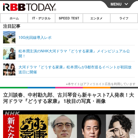
MENU
CLOSE
ホーム
IT・デジタル
SPEED TEST
エンタメ
ライフ
ホーム
注目記事
IT・デジタル
10G光回線導入レポ
IT・デジタルTOP
スマートフォン
SPEED TEST
松本潤主演のNHK大河ドラマ『どうする家康』メインビジュアル公
開！
ネタ
ガジェット・ツール
エンタメ
大河ドラマ『どうする家康』松本潤らが3都市巡るイベントが初回放
ショッピング
その他
送日に開催
エンタメTOP
映画・ドラマ
ライフ
韓流・K-POP
韓国・芸能
ライフTOP
グルメ
リリース一覧
立川談春、中村勘九郎、古川琴音ら新キャスト7人発表！大
音楽
スポーツ
ペット
ショッピング
河ドラマ『どうする家康』 1枚目の写真・画像
プッシュ通知の停止方法
グラビア
ブログ
その他
ショッピング
その他