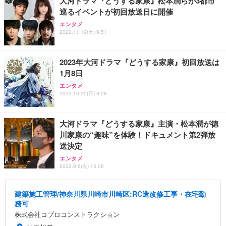
大河ドラマ『どうする家康』松本潤らが3都市
巡るイベントが初回放送日に開催
エンタメ
2022.11.19(土) 9:51
2023年大河ドラマ『どうする家康』初回放送は
1月8日
エンタメ
2022.10.30(日) 9:28
大河ドラマ『どうする家康』主演・松本潤が徳
川家康の“趣味”を体験！ドキュメント第2弾放
送決定
エンタメ
2022.9.6(火) 13:08
建築施工管理/神奈川県川崎市川崎区:RC造改修工事・在宅勤
務可
株式会社コプロコンストラクション