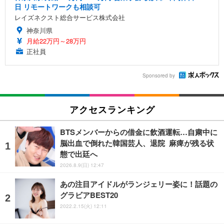
日 リモートワークも相談可
レイズネクスト総合サービス株式会社
神奈川県
月給22万円～28万円
正社員
Sponsored by
アクセスランキング
BTSメンバーからの借金に飲酒運転…自粛中に
脳出血で倒れた韓国芸人、退院 麻痺が残る状
態で出廷へ
2026.8.9(日) 12:47
あの注目アイドルがランジェリー姿に！話題の
グラビアBEST20
2022.2.15(火) 12:11