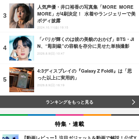
人気声優・井口裕香の写真集「MORE MORE
MORE」が4刷決定！ 水着やランジェリーで美
ボディ披露
2024.10.11(金) 19:15
「パリが輝くのは彼の美貌のおかげ」BTS・JI
N、“彫刻級”の容貌を存分に見せた単独撮影
2026.8.9(日) 10:47
4:3ディスプレイの『Galaxy Z Fold8』は「思
った以上に実用的」
2026.8.9(日) 16:19
ランキングをもっと見る
特集・連載
【動画レビュー】注目ガジェットを動画で解説！公式Y