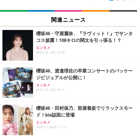
関連ニュース
櫻坂46・守屋麗奈、『ラヴィット！』でサンタ
コス披露！108キロの関太を引っ張る！？
エンタメ
2022.12.1(木) 12:34
櫻坂46、渡邉理佐の卒業コンサートのパッケー
ジビジュアルが公開に！
エンタメ
2022.12.1(木) 10:11
櫻坂46・田村保乃、部屋着姿でリラックスモー
ド！bis誌面に登場
エンタメ
2022.11.30(水) 17:13