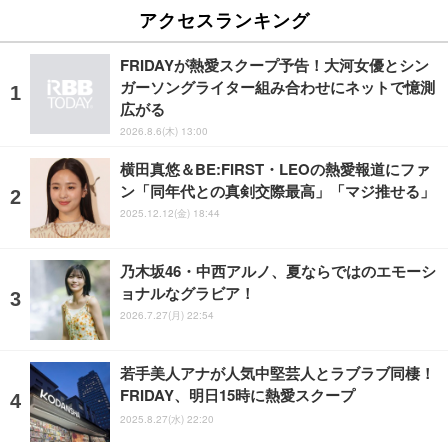
アクセスランキング
FRIDAYが熱愛スクープ予告！大河女優とシン
ガーソングライター組み合わせにネットで憶測
広がる
2026.8.6(木) 13:00
横田真悠＆BE:FIRST・LEOの熱愛報道にファ
ン「同年代との真剣交際最高」「マジ推せる」
2025.12.12(金) 18:44
乃木坂46・中西アルノ、夏ならではのエモーシ
ョナルなグラビア！
2026.7.27(月) 22:54
若手美人アナが人気中堅芸人とラブラブ同棲！
FRIDAY、明日15時に熱愛スクープ
2025.8.27(水) 22:20