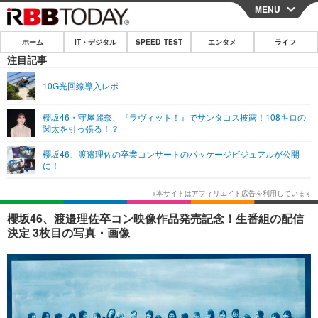
MENU
CLOSE
ホーム
IT・デジタル
SPEED TEST
エンタメ
ライフ
ホーム
注目記事
IT・デジタル
10G光回線導入レポ
IT・デジタルTOP
スマートフォン
SPEED TEST
櫻坂46・守屋麗奈、『ラヴィット！』でサンタコス披露！108キロの
関太を引っ張る！？
ネタ
ガジェット・ツール
エンタメ
櫻坂46、渡邉理佐の卒業コンサートのパッケージビジュアルが公開
ショッピング
その他
に！
エンタメTOP
映画・ドラマ
ライフ
韓流・K-POP
韓国・芸能
ライフTOP
グルメ
リリース一覧
櫻坂46、渡邉理佐卒コン映像作品発売記念！生番組の配信
音楽
スポーツ
ペット
ショッピング
決定 3枚目の写真・画像
プッシュ通知の停止方法
グラビア
ブログ
その他
ショッピング
その他