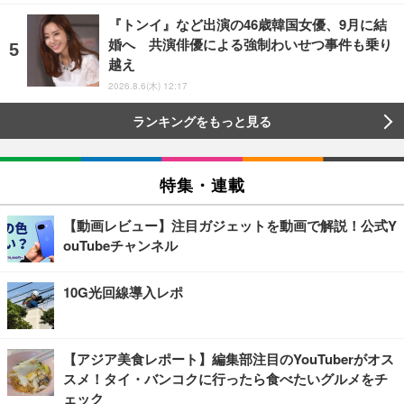
『トンイ』など出演の46歳韓国女優、9月に結
婚へ 共演俳優による強制わいせつ事件も乗り
越え
2026.8.6(木) 12:17
ランキングをもっと見る
特集・連載
【動画レビュー】注目ガジェットを動画で解説！公式Y
ouTubeチャンネル
10G光回線導入レポ
【アジア美食レポート】編集部注目のYouTuberがオス
スメ！タイ・バンコクに行ったら食べたいグルメをチ
ェック