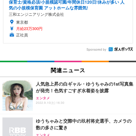
保育士/資格必須/小規模認可園/年間休日120日!休みが多い 人
気の小規模保育園 アットホームな雰囲気!
三和エンジニアリング株式会社
東京都
月給23万300円
正社員
Sponsored by
関連ニュース
人気急上昇の白ギャル・ゆうちゃみの1st写真集
が発売！色気すごすぎ水着姿を披露
エンタメ
2022.9.10(土) 16:30
ゆうちゃみと交際中の玖村将史選手、カメラの
数の多さに驚き
エンタメ