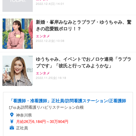
2022.12.4(日) 14:01
新婚・峯岸みなみとラブラブ・ゆうちゃみ、驚
きの恋愛観ポロリ！？
エンタメ
2022.12.2(金) 10:08
ゆうちゃみ、イベントでおノロケ連発「ラブラ
ブです」「彼氏と行ってみようかな」
エンタメ
2022.11.25(金) 16:18
「看護師・准看護師」正社員/訪問看護ステーション/正看護師
ぴゅあ訪問看護リハビリステーション白根
神奈川県
月給26万6,184円～30万904円
正社員