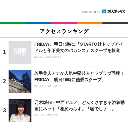
Sponsored by
アクセスランキング
FRIDAY、明日15時に「STARTO社トップアイ
ドルと年下美女のバカンス」スクープを報道
2025.7.23(水) 20:54
若手美人アナが人気中堅芸人とラブラブ同棲！
FRIDAY、明日15時に熱愛スクープ
2025.8.27(水) 22:20
乃木坂46・中西アルノ、どんくさすぎる浴衣動
画にネット「相変わらず」「嘘でしょ…」
2026.8.6(木) 15:09