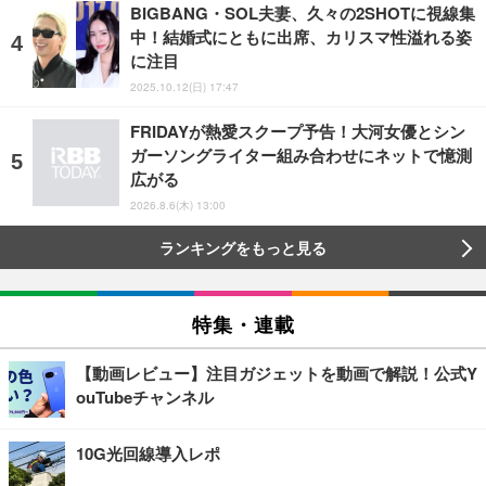
BIGBANG・SOL夫妻、久々の2SHOTに視線集
中！結婚式にともに出席、カリスマ性溢れる姿
に注目
2025.10.12(日) 17:47
FRIDAYが熱愛スクープ予告！大河女優とシン
ガーソングライター組み合わせにネットで憶測
広がる
2026.8.6(木) 13:00
ランキングをもっと見る
特集・連載
【動画レビュー】注目ガジェットを動画で解説！公式Y
ouTubeチャンネル
10G光回線導入レポ