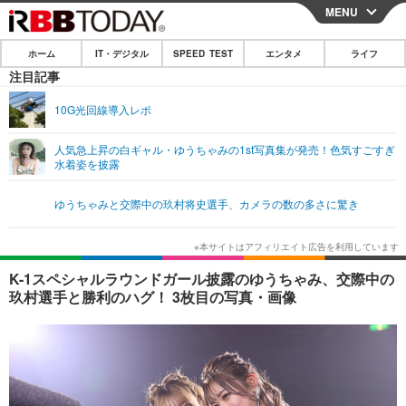
MENU
CLOSE
ホーム
IT・デジタル
SPEED TEST
エンタメ
ライフ
ホーム
注目記事
IT・デジタル
10G光回線導入レポ
IT・デジタルTOP
スマートフォン
SPEED TEST
人気急上昇の白ギャル・ゆうちゃみの1st写真集が発売！色気すごすぎ
水着姿を披露
ネタ
ガジェット・ツール
エンタメ
ゆうちゃみと交際中の玖村将史選手、カメラの数の多さに驚き
ショッピング
その他
エンタメTOP
映画・ドラマ
ライフ
韓流・K-POP
韓国・芸能
ライフTOP
グルメ
リリース一覧
K-1スペシャルラウンドガール披露のゆうちゃみ、交際中の
音楽
スポーツ
ペット
ショッピング
玖村選手と勝利のハグ！ 3枚目の写真・画像
プッシュ通知の停止方法
グラビア
ブログ
その他
ショッピング
その他