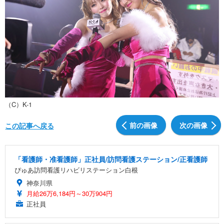
（C）K-1
前の画像
次の画像
この記事へ戻る
「看護師・准看護師」正社員/訪問看護ステーション/正看護師
ぴゅあ訪問看護リハビリステーション白根
神奈川県
月給26万6,184円～30万904円
正社員