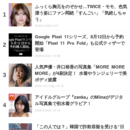
ふっくら胸元をのぞかせ…TWICE・モモ、色気
漂う姿にファン悶絶「すんごい」「気絶しちゃ
う」
2026.8.6(木) 6:47
Google Pixel 11シリーズ、8月12日から予約
開始「Pixel 11 Pro Fold」も公式ティザーで
登場
2026.8.5(水) 15:58
人気声優・井口裕香の写真集「MORE MORE
MORE」が4刷決定！ 水着やランジェリーで美
ボディ披露
2024.10.11(金) 19:15
アイドルグループ『zanka』のMiinaがデジタ
ル写真集で初水着グラビア！
2026.8.6(木) 10:13
「この人では？」韓国で詐欺容疑を受ける“日