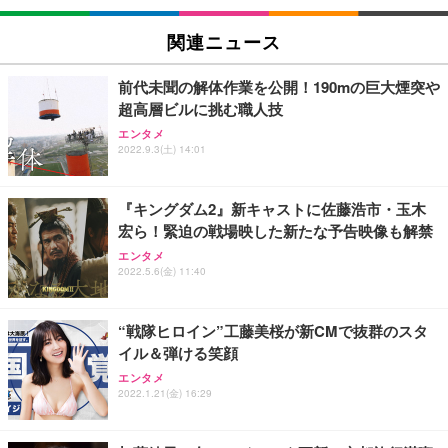
関連ニュース
前代未聞の解体作業を公開！190mの巨大煙突や
超高層ビルに挑む職人技
エンタメ
2022.9.3(土) 14:01
『キングダム2』新キャストに佐藤浩市・玉木
宏ら！緊迫の戦場映した新たな予告映像も解禁
エンタメ
2022.5.6(金) 11:40
“戦隊ヒロイン”工藤美桜が新CMで抜群のスタ
イル＆弾ける笑顔
エンタメ
2022.1.21(金) 16:29