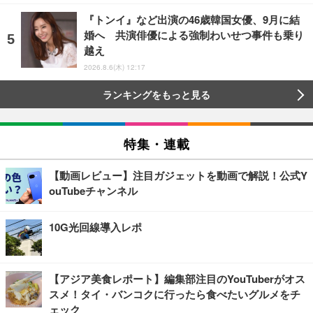
『トンイ』など出演の46歳韓国女優、9月に結
婚へ 共演俳優による強制わいせつ事件も乗り
越え
2026.8.6(木) 12:17
ランキングをもっと見る
特集・連載
【動画レビュー】注目ガジェットを動画で解説！公式Y
ouTubeチャンネル
10G光回線導入レポ
【アジア美食レポート】編集部注目のYouTuberがオス
スメ！タイ・バンコクに行ったら食べたいグルメをチ
ェック