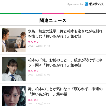
Sponsored by
関連ニュース
水島、無念の退学…舞と柏木も泣きながら別れ
を惜しむ『舞いあがれ！』第47話
エンタメ
2022.12.6(火) 14:44
柏木の「俺、お前のこと…」続きが聞けずにネ
ット悶々『舞いあがれ！』第46話
エンタメ
2022.12.5(月) 13:02
舞、柏木のことが気になって寝られず…来週の
『舞いあがれ！』第46話
エンタメ
2022.12.3(土) 10:44