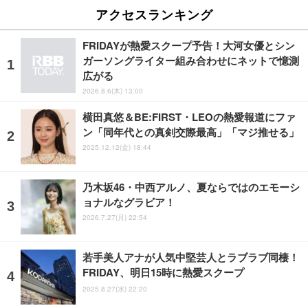
アクセスランキング
FRIDAYが熱愛スクープ予告！大河女優とシン
ガーソングライター組み合わせにネットで憶測
広がる
2026.8.6(木) 13:00
横田真悠＆BE:FIRST・LEOの熱愛報道にファ
ン「同年代との真剣交際最高」「マジ推せる」
2025.12.12(金) 18:44
乃木坂46・中西アルノ、夏ならではのエモーシ
ョナルなグラビア！
2026.7.27(月) 22:54
若手美人アナが人気中堅芸人とラブラブ同棲！
FRIDAY、明日15時に熱愛スクープ
2025.8.27(水) 22:20