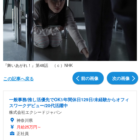
『舞いあがれ！』第48話 （ｃ）NHK
前の画像
次の画像
この記事へ戻る
一般事務/推し活優先でOK!/年間休日129日/未経験からオフィ
スワークデビュー/20代活躍中
株式会社エクシードジャパン
神奈川県
月給25万円～
正社員