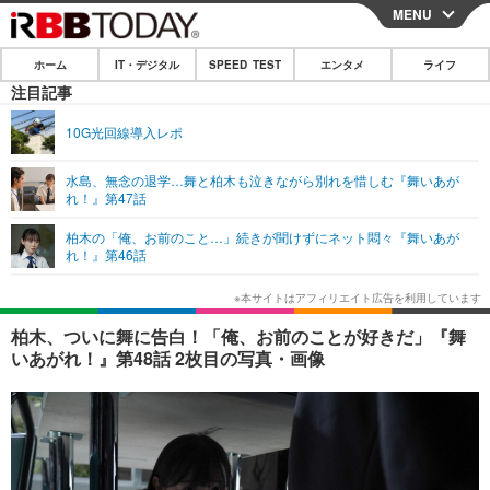
MENU
CLOSE
ホーム
IT・デジタル
SPEED TEST
エンタメ
ライフ
ホーム
注目記事
IT・デジタル
10G光回線導入レポ
IT・デジタルTOP
スマートフォン
SPEED TEST
水島、無念の退学…舞と柏木も泣きながら別れを惜しむ『舞いあが
れ！』第47話
ネタ
ガジェット・ツール
エンタメ
柏木の「俺、お前のこと…」続きが聞けずにネット悶々『舞いあが
ショッピング
その他
れ！』第46話
エンタメTOP
映画・ドラマ
ライフ
韓流・K-POP
韓国・芸能
ライフTOP
グルメ
リリース一覧
柏木、ついに舞に告白！「俺、お前のことが好きだ」『舞
音楽
スポーツ
ペット
ショッピング
いあがれ！』第48話 2枚目の写真・画像
プッシュ通知の停止方法
グラビア
ブログ
その他
ショッピング
その他