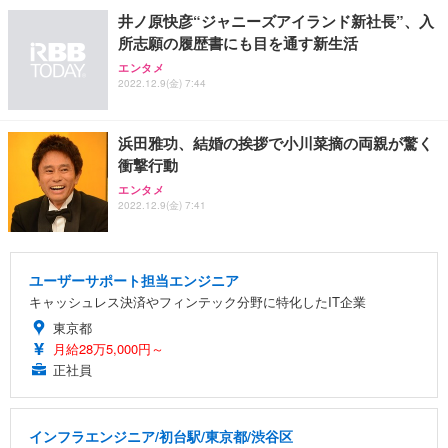
井ノ原快彦“ジャニーズアイランド新社長”、入
所志願の履歴書にも目を通す新生活
エンタメ
2022.12.9(金) 7:44
浜田雅功、結婚の挨拶で小川菜摘の両親が驚く
衝撃行動
エンタメ
2022.12.9(金) 7:41
ユーザーサポート担当エンジニア
キャッシュレス決済やフィンテック分野に特化したIT企業
東京都
月給28万5,000円～
正社員
インフラエンジニア/初台駅/東京都/渋谷区