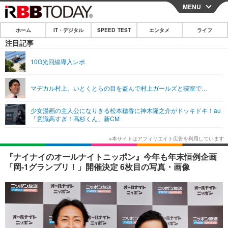
MENU
CLOSE
ホーム
IT・デジタル
SPEED TEST
エンタメ
ライフ
ホーム
注目記事
IT・デジタル
10G光回線導入レポ
IT・デジタルTOP
スマートフォン
SPEED TEST
マヂカル村上、いとくとらの目を盗んで村上ガールズと寝室で…
ネタ
ガジェット・ツール
エンタメ
少女漫画の主人公になりきる松本穂香に神木隆之介がドッキドキ！au
ショッピング
その他
「意識高すぎ！高杉くん」新CM
エンタメTOP
映画・ドラマ
ライフ
韓流・K-POP
韓国・芸能
ライフTOP
グルメ
リリース一覧
『ナイナイのオールナイトニッポン』今年も年末恒例企画
音楽
スポーツ
ペット
ショッピング
「岡-1グランプリ！」開催決定 6枚目の写真・画像
プッシュ通知の停止方法
グラビア
ブログ
その他
ショッピング
その他