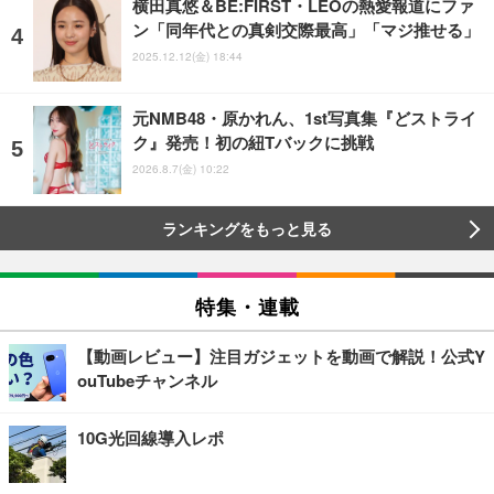
横田真悠＆BE:FIRST・LEOの熱愛報道にファ
ン「同年代との真剣交際最高」「マジ推せる」
2025.12.12(金) 18:44
元NMB48・原かれん、1st写真集『どストライ
ク』発売！初の紐Tバックに挑戦
2026.8.7(金) 10:22
ランキングをもっと見る
特集・連載
【動画レビュー】注目ガジェットを動画で解説！公式Y
ouTubeチャンネル
10G光回線導入レポ