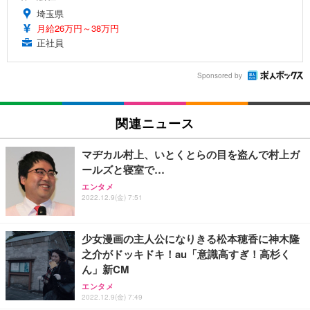
埼玉県
月給26万円～38万円
正社員
Sponsored by
関連ニュース
マヂカル村上、いとくとらの目を盗んで村上ガ
ールズと寝室で…
エンタメ
2022.12.9(金) 7:51
少女漫画の主人公になりきる松本穂香に神木隆
之介がドッキドキ！au「意識高すぎ！高杉く
ん」新CM
エンタメ
2022.12.9(金) 7:49