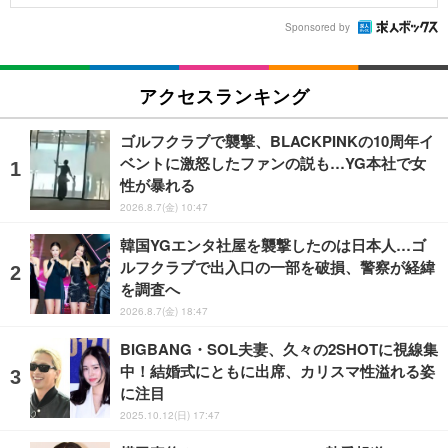
Sponsored by
アクセスランキング
ゴルフクラブで襲撃、BLACKPINKの10周年イ
ベントに激怒したファンの説も…YG本社で女
性が暴れる
2026.8.7(金) 10:47
韓国YGエンタ社屋を襲撃したのは日本人…ゴ
ルフクラブで出入口の一部を破損、警察が経緯
を調査へ
2026.8.7(金) 18:47
BIGBANG・SOL夫妻、久々の2SHOTに視線集
中！結婚式にともに出席、カリスマ性溢れる姿
に注目
2025.10.12(日) 17:47