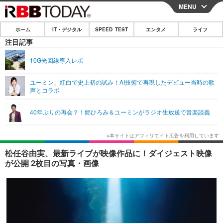
MENU
CLOSE
ホーム
IT・デジタル
SPEED TEST
エンタメ
ライフ
ホーム
注目記事
IT・デジタル
10G光回線導入レポ
IT・デジタルTOP
スマートフォン
SPEED TEST
ユーミン、紅白で史上初の試み！AI技術で再現したデビュー当時の歌
声とコラボ
ネタ
ガジェット・ツール
エンタメ
40年ぶりの再会？！郷ひろみ＆ユーミンがラジオ生放送で音楽談義
ショッピング
その他
エンタメTOP
映画・ドラマ
ライフ
韓流・K-POP
韓国・芸能
ライフTOP
グルメ
リリース一覧
松任谷由実、最新ライブが映像作品に！ダイジェスト映像
音楽
スポーツ
ペット
ショッピング
が公開 2枚目の写真・画像
プッシュ通知の停止方法
グラビア
ブログ
その他
ショッピング
その他