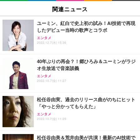
関連ニュース
ユーミン、紅白で史上初の試み！AI技術で再現
したデビュー当時の歌声とコラボ
エンタメ
2022.12.7(水) 15:36
40年ぶりの再会？！郷ひろみ＆ユーミンがラジ
オ生放送で音楽談義
エンタメ
2022.10.7(金) 11:27
松任谷由実、過去のリリース曲がのちにヒット
「やっと分かってもらえた」
エンタメ
2022.10.7(金) 11:25
松任谷由美＆荒井由美が共演！最新のAI技術で