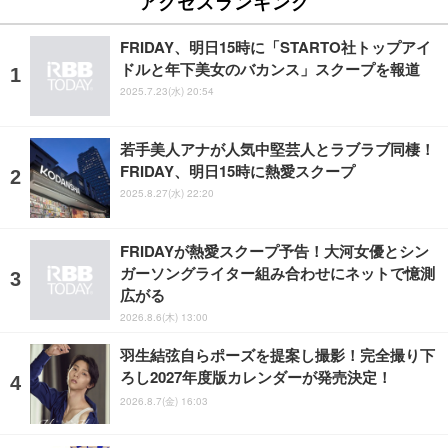
アクセスランキング
FRIDAY、明日15時に「STARTO社トップアイ
ドルと年下美女のバカンス」スクープを報道
2025.7.23(水) 20:54
若手美人アナが人気中堅芸人とラブラブ同棲！
FRIDAY、明日15時に熱愛スクープ
2025.8.27(水) 22:20
FRIDAYが熱愛スクープ予告！大河女優とシン
ガーソングライター組み合わせにネットで憶測
広がる
2026.8.6(木) 13:00
羽生結弦自らポーズを提案し撮影！完全撮り下
ろし2027年度版カレンダーが発売決定！
2026.8.7(金) 16:03