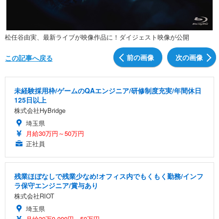
松任谷由実、最新ライブが映像作品に！ダイジェスト映像が公開
前の画像
次の画像
この記事へ戻る
未経験採用枠/ゲームのQAエンジニア/研修制度充実/年間休日
125日以上
株式会社HyBridge
埼玉県
月給30万円～50万円
正社員
残業ほぼなしで残業少なめ!オフィス内でもくもく勤務/インフ
ラ保守エンジニア/賞与あり
株式会社RIOT
埼玉県
月給30万9,000円～50万円