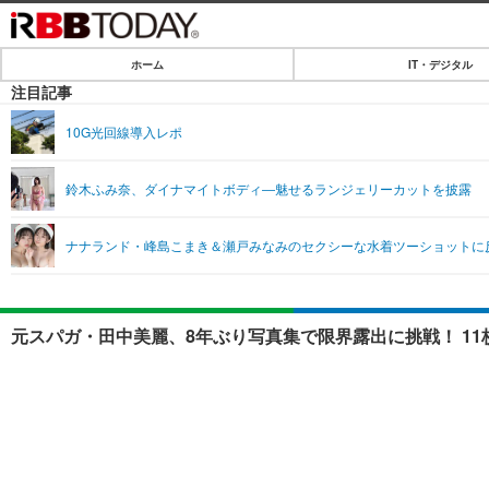
ホーム
IT・デジタル
ホーム
注目記事
IT・デジタル
10G光回線導入レポ
IT・デジタルTOP
SPEED TEST
鈴木ふみ奈、ダイナマイトボディ―魅せるランジェリーカットを披露
ネタ
エンタメ
ナナランド・峰島こまき＆瀬戸みなみのセクシーな水着ツーショットに
ショッピング
エンタメTOP
ライフ
韓流・K-POP
ライフTOP
リリース一覧
元スパガ・田中美麗、8年ぶり写真集で限界露出に挑戦！ 1
音楽
ペット
プッシュ通知の停止方法
グラビア
その他
ショッピング