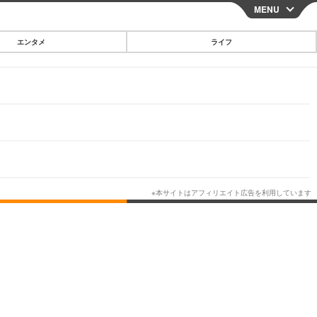
MENU
CLOSE
エンタメ
ライフ
スマートフォン
ガジェット・ツール
その他
映画・ドラマ
韓国・芸能
グルメ
スポーツ
ショッピング
ブログ
その他