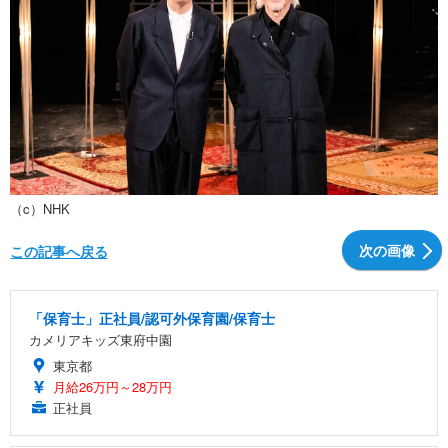
（c）NHK
次の画像
この記事へ戻る
「保育士」正社員/認可外保育園/保育士
カメリアキッズ東府中園
東京都
月給26万円～28万円
正社員