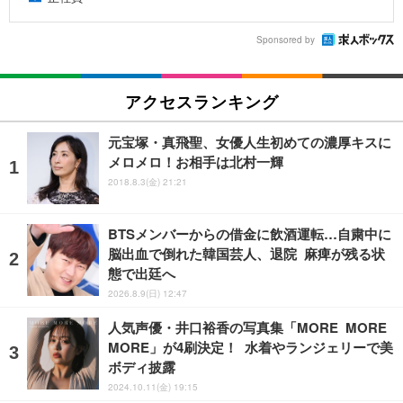
Sponsored by
アクセスランキング
元宝塚・真飛聖、女優人生初めての濃厚キスに
メロメロ！お相手は北村一輝
2018.8.3(金) 21:21
BTSメンバーからの借金に飲酒運転…自粛中に
脳出血で倒れた韓国芸人、退院 麻痺が残る状
態で出廷へ
2026.8.9(日) 12:47
人気声優・井口裕香の写真集「MORE MORE
MORE」が4刷決定！ 水着やランジェリーで美
ボディ披露
2024.10.11(金) 19:15