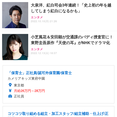
大泉洋、紅白司会3年連続！「史上初の年を越
してしまう紅白になるかも」
エンタメ
2022.10.10(月) 21:26
小芝風花＆安田顕が交通課のバディ捜査官に！
東野圭吾原作『天使の耳』がNHKでドラマ化
エンタメ
2022.12.13(火) 16:07
「保育士」正社員/認可外保育園/保育士
カメリアキッズ東府中園
東京都
月給26万円～28万円
正社員
コツコツ取り組める組立・加工スタッフ/組立補助・仕上げ/正