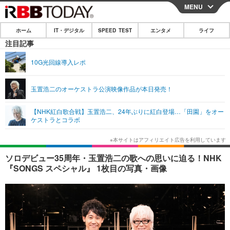
MENU
CLOSE
ホーム
IT・デジタル
SPEED TEST
エンタメ
ライフ
ホーム
注目記事
IT・デジタル
10G光回線導入レポ
IT・デジタルTOP
スマートフォン
SPEED TEST
玉置浩二のオーケストラ公演映像作品が本日発売！
ネタ
ガジェット・ツール
エンタメ
【NHK紅白歌合戦】玉置浩二、24年ぶりに紅白登場…「田園」をオー
ショッピング
その他
ケストラとコラボ
エンタメTOP
映画・ドラマ
ライフ
韓流・K-POP
韓国・芸能
ライフTOP
グルメ
リリース一覧
ソロデビュー35周年・玉置浩二の歌への思いに迫る！NHK
音楽
スポーツ
ペット
ショッピング
『SONGS スペシャル』 1枚目の写真・画像
プッシュ通知の停止方法
グラビア
ブログ
その他
ショッピング
その他