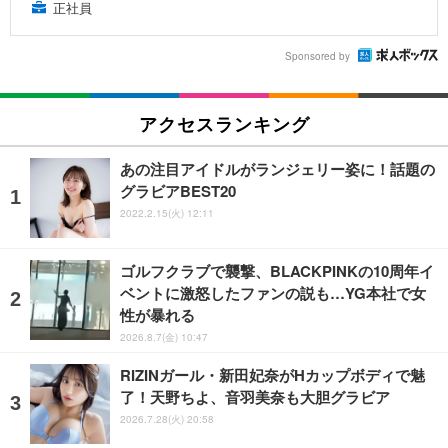
正社員
Sponsored by
アクセスランキング
あの注目アイドルがランジェリー姿に！話題の
グラビアBEST20
2022.2.15(火) 12:11
ゴルフクラブで襲撃、BLACKPINKの10周年イ
ベントに激怒したファンの説も…YG本社で女
性が暴れる
2026.8.7(金) 10:47
RIZINガール・新田妃奈がHカップボディで魅
了！天野ちよ、音羽美奈も大胆グラビア
2026.7.28(火) 20:58