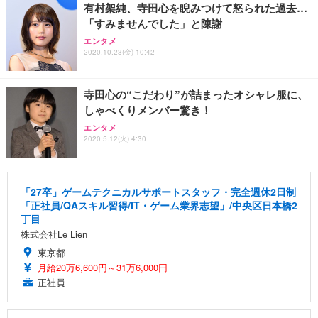
有村架純、寺田心を睨みつけて怒られた過去…
「すみませんでした」と陳謝
エンタメ
2020.10.23(金) 10:42
寺田心の“こだわり”が詰まったオシャレ服に、
しゃべくりメンバー驚き！
エンタメ
2020.5.12(火) 4:30
「27卒」ゲームテクニカルサポートスタッフ・完全週休2日制
「正社員/QAスキル習得/IT・ゲーム業界志望」/中央区日本橋2
丁目
株式会社Le Lien
東京都
月給20万6,600円～31万6,000円
正社員