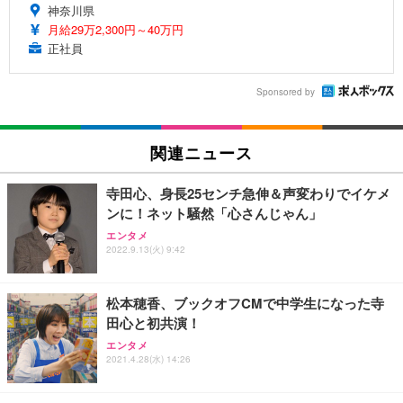
神奈川県
月給29万2,300円～40万円
正社員
Sponsored by
関連ニュース
寺田心、身長25センチ急伸＆声変わりでイケメ
ンに！ネット騒然「心さんじゃん」
エンタメ
2022.9.13(火) 9:42
松本穂香、ブックオフCMで中学生になった寺
田心と初共演！
エンタメ
2021.4.28(水) 14:26