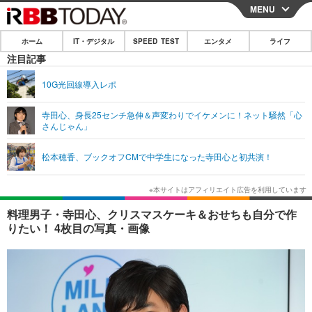
MENU
CLOSE
ホーム
IT・デジタル
SPEED TEST
エンタメ
ライフ
ホーム
注目記事
IT・デジタル
10G光回線導入レポ
IT・デジタルTOP
スマートフォン
SPEED TEST
寺田心、身長25センチ急伸＆声変わりでイケメンに！ネット騒然「心
さんじゃん」
ネタ
ガジェット・ツール
エンタメ
松本穂香、ブックオフCMで中学生になった寺田心と初共演！
ショッピング
その他
エンタメTOP
映画・ドラマ
ライフ
韓流・K-POP
韓国・芸能
ライフTOP
グルメ
リリース一覧
料理男子・寺田心、クリスマスケーキ＆おせちも自分で作
音楽
スポーツ
ペット
ショッピング
りたい！ 4枚目の写真・画像
プッシュ通知の停止方法
グラビア
ブログ
その他
ショッピング
その他