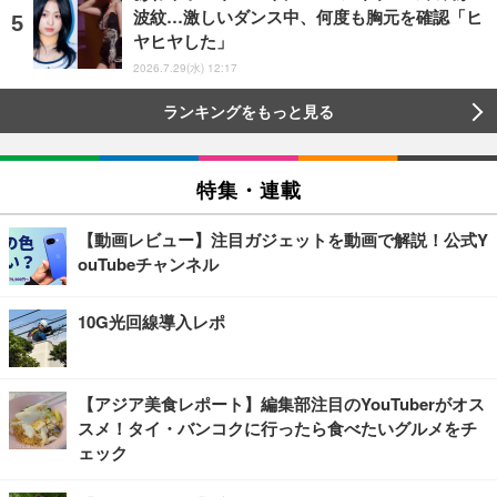
波紋…激しいダンス中、何度も胸元を確認「ヒ
ヤヒヤした」
2026.7.29(水) 12:17
ランキングをもっと見る
特集・連載
【動画レビュー】注目ガジェットを動画で解説！公式Y
ouTubeチャンネル
10G光回線導入レポ
【アジア美食レポート】編集部注目のYouTuberがオス
スメ！タイ・バンコクに行ったら食べたいグルメをチ
ェック