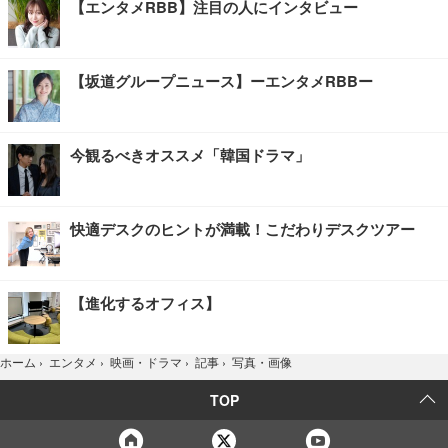
【エンタメRBB】注目の人にインタビュー
【坂道グループニュース】ーエンタメRBBー
今観るべきオススメ「韓国ドラマ」
快適デスクのヒントが満載！こだわりデスクツアー
【進化するオフィス】
写真・画像
ホーム
›
エンタメ
›
映画・ドラマ
›
記事
›
TOP