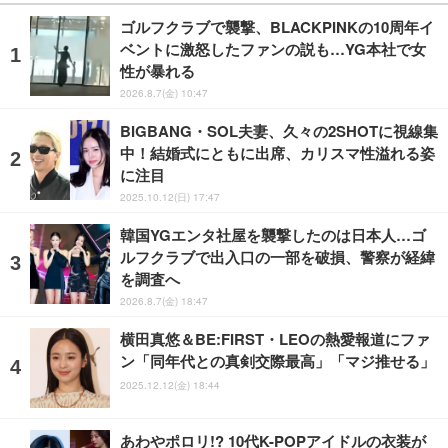
ゴルフクラブで襲撃、BLACKPINKの10周年イ
ベントに激怒したファンの説も…YG本社で女
性が暴れる
2026.8.7(金) 10:47
BIGBANG・SOL夫妻、久々の2SHOTに視線集
中！結婚式にともに出席、カリスマ性溢れる姿
に注目
2025.10.12(日) 17:47
韓国YGエンタ社屋を襲撃したのは日本人…ゴ
ルフクラブで出入口の一部を破損、警察が経緯
を調査へ
2026.8.7(金) 18:47
横田真悠＆BE:FIRST・LEOの熱愛報道にファ
ン「同年代との真剣交際最高」「マジ推せる」
2025.12.12(金) 18:44
あわやポロリ!? 10代K-POPアイドルの衣装が