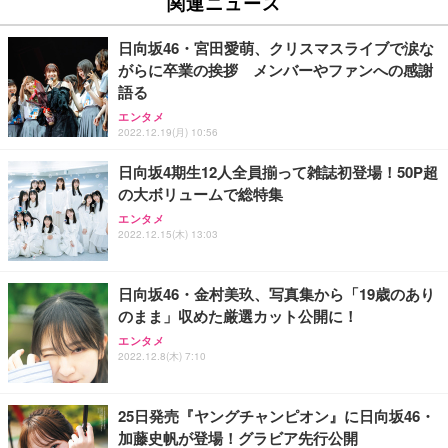
関連ニュース
日向坂46・宮田愛萌、クリスマスライブで涙な
がらに卒業の挨拶 メンバーやファンへの感謝
語る
エンタメ
2022.12.19(月) 10:56
日向坂4期生12人全員揃って雑誌初登場！50P超
の大ボリュームで総特集
エンタメ
2022.12.15(木) 13:03
日向坂46・金村美玖、写真集から「19歳のあり
のまま」収めた厳選カット公開に！
エンタメ
2022.12.8(木) 7:10
25日発売『ヤングチャンピオン』に日向坂46・
加藤史帆が登場！グラビア先行公開