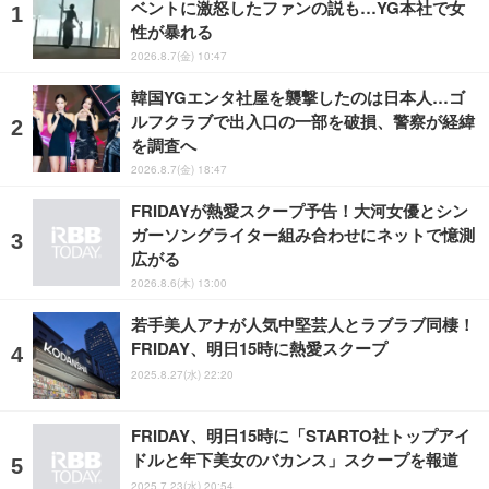
ベントに激怒したファンの説も…YG本社で女
性が暴れる
2026.8.7(金) 10:47
韓国YGエンタ社屋を襲撃したのは日本人…ゴ
ルフクラブで出入口の一部を破損、警察が経緯
を調査へ
2026.8.7(金) 18:47
FRIDAYが熱愛スクープ予告！大河女優とシン
ガーソングライター組み合わせにネットで憶測
広がる
2026.8.6(木) 13:00
若手美人アナが人気中堅芸人とラブラブ同棲！
FRIDAY、明日15時に熱愛スクープ
2025.8.27(水) 22:20
FRIDAY、明日15時に「STARTO社トップアイ
ドルと年下美女のバカンス」スクープを報道
2025.7.23(水) 20:54