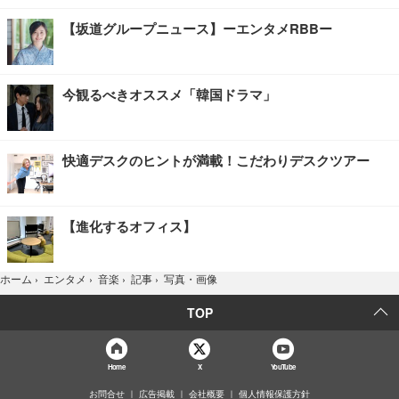
【坂道グループニュース】ーエンタメRBBー
今観るべきオススメ「韓国ドラマ」
快適デスクのヒントが満載！こだわりデスクツアー
【進化するオフィス】
写真・画像
ホーム
›
エンタメ
›
音楽
›
記事
›
TOP
Home
X
YouTube
お問合せ
広告掲載
会社概要
個人情報保護方針