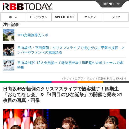
MENU
CLOSE
ホーム
IT・デジタル
SPEED TEST
エンタメ
ライフ
ホーム
注目記事
IT・デジタル
10G光回線導入レポ
IT・デジタルTOP
スマートフォン
SPEED TEST
日向坂46・宮田愛萌、クリスマスライブで涙ながらに卒業の挨拶 メ
ンバーやファンへの感謝語る
ネタ
ガジェット・ツール
エンタメ
日向坂4期生12人全員揃って雑誌初登場！50P超の大ボリュームで総
ショッピング
その他
特集
エンタメTOP
映画・ドラマ
ライフ
韓流・K-POP
韓国・芸能
ライフTOP
グルメ
リリース一覧
日向坂46が恒例のクリスマスライブで観客魅了！四期生
音楽
スポーツ
ペット
ショッピング
「おもてなし会」＆「4回目のひな誕祭」の開催も発表 31
プッシュ通知の停止方法
枚目の写真・画像
グラビア
ブログ
その他
ショッピング
その他