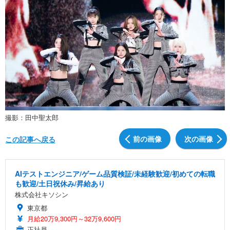
撮影：田中聖太郎
前の画像
次の画像
この記事へ戻る
AIテストエンジニア/ゲーム品質検証/未経験歓迎/初めての転職
も歓迎/土日祝休み/昇給あり
株式会社キソシン
東京都
月給20万9,300円～32万9,600円
正社員