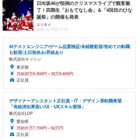
日向坂46が恒例のクリスマスライブで観客魅
了！四期生「おもてなし会」＆「4回目のひな
誕祭」の開催も発表
エンタメ
2022.12.19(月) 11:19
AIテストエンジニア/ゲーム品質検証/未経験歓迎/初めての転職
も歓迎/土日祝休み/昇給あり
株式会社キソシン
東京都
月給20万9,300円～32万9,600円
正社員
デザイナーアシスタント正社員・IT・デザイン系転職希望
「有給消化率高い/UI・UXスキル習得」
株式会社LOP
愛知県
月給31万7,700円～52万円
正社員