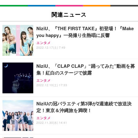
関連ニュース
NiziU、『THE FIRST TAKE』初登場！『Make
you happy』一発撮り生熱唱に反響
エンタメ
2022.12.17(土) 7:49
NiziU、「CLAP CLAP」“踊ってみた”動画を募
集！紅白のステージで披露
エンタメ
2022.12.10(土) 17:33
NiziUの冠バラエティ第3弾が2週連続で放送決
定！東京＆沖縄旅を満喫！
エンタメ
2022.11.30(水) 14:41