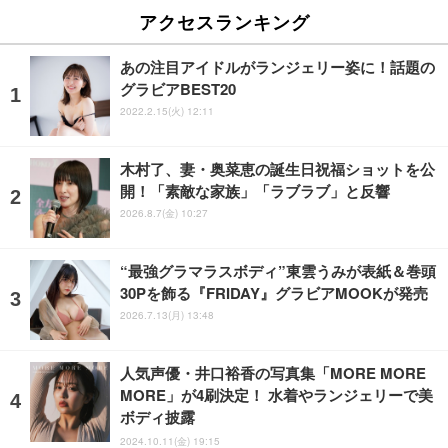
アクセスランキング
あの注目アイドルがランジェリー姿に！話題の
グラビアBEST20
2022.2.15(火) 12:11
木村了、妻・奥菜恵の誕生日祝福ショットを公
開！「素敵な家族」「ラブラブ」と反響
2026.8.7(金) 10:27
“最強グラマラスボディ”東雲うみが表紙＆巻頭
30Pを飾る『FRIDAY』グラビアMOOKが発売
2026.7.13(月) 13:48
人気声優・井口裕香の写真集「MORE MORE
MORE」が4刷決定！ 水着やランジェリーで美
ボディ披露
2024.10.11(金) 19:15