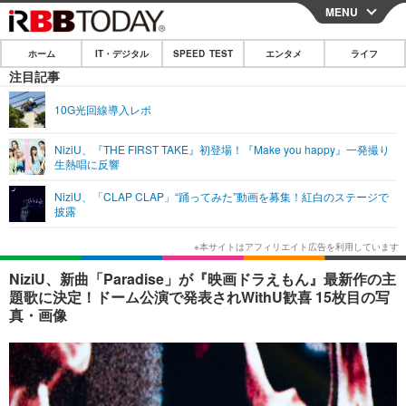
MENU
CLOSE
ホーム
IT・デジタル
SPEED TEST
エンタメ
ライフ
ホーム
注目記事
IT・デジタル
10G光回線導入レポ
IT・デジタルTOP
スマートフォン
SPEED TEST
NiziU、『THE FIRST TAKE』初登場！『Make you happy』一発撮り
生熱唱に反響
ネタ
ガジェット・ツール
エンタメ
NiziU、「CLAP CLAP」“踊ってみた”動画を募集！紅白のステージで
ショッピング
その他
披露
エンタメTOP
映画・ドラマ
ライフ
韓流・K-POP
韓国・芸能
ライフTOP
グルメ
リリース一覧
NiziU、新曲「Paradise」が『映画ドラえもん』最新作の主
音楽
スポーツ
ペット
ショッピング
題歌に決定！ドーム公演で発表されWithU歓喜 15枚目の写
プッシュ通知の停止方法
真・画像
グラビア
ブログ
その他
ショッピング
その他