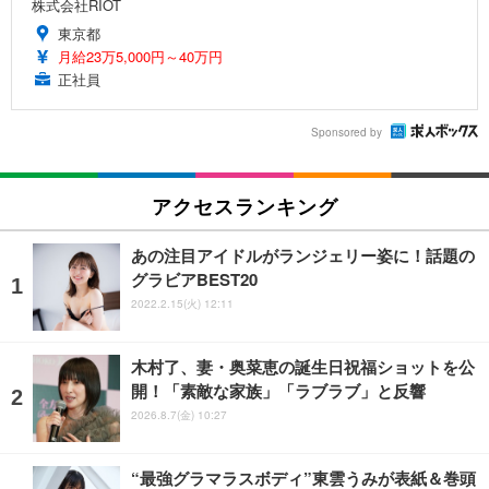
株式会社RIOT
東京都
月給23万5,000円～40万円
正社員
Sponsored by
アクセスランキング
あの注目アイドルがランジェリー姿に！話題の
グラビアBEST20
2022.2.15(火) 12:11
木村了、妻・奥菜恵の誕生日祝福ショットを公
開！「素敵な家族」「ラブラブ」と反響
2026.8.7(金) 10:27
“最強グラマラスボディ”東雲うみが表紙＆巻頭