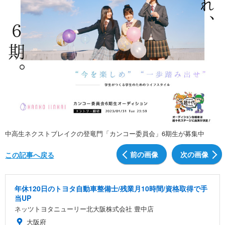
中高生ネクストブレイクの登竜門「カンコー委員会」6期生が募集中
前の画像
次の画像
この記事へ戻る
年休120日のトヨタ自動車整備士/残業月10時間/資格取得で手
当UP
ネッツトヨタニューリー北大阪株式会社 豊中店
大阪府