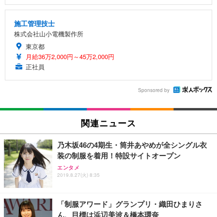
施工管理技士
株式会社山小電機製作所
東京都
月給36万2,000円～45万2,000円
正社員
Sponsored by
関連ニュース
乃木坂46の4期生・筒井あやめが全シングル衣
装の制服を着用！特設サイトオープン
エンタメ
2019.8.27(火) 8:35
「制服アワード」グランプリ・織田ひまりさ
ん、目標は浜辺美波＆橋本環奈