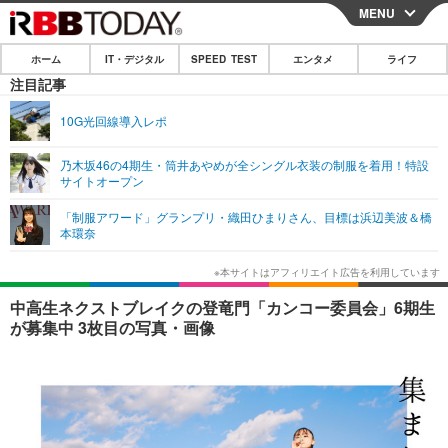
MENU
CLOSE
ホーム
IT・デジタル
SPEED TEST
エンタメ
ライフ
ホーム
注目記事
IT・デジタル
10G光回線導入レポ
IT・デジタルTOP
スマートフォン
SPEED TEST
乃木坂46の4期生・筒井あやめが全シングル衣装の制服を着用！特設
サイトオープン
ネタ
ガジェット・ツール
エンタメ
「制服アワード」グランプリ・織田ひまりさん、目標は浜辺美波＆橋
ショッピング
その他
本環奈
エンタメTOP
映画・ドラマ
ライフ
韓流・K-POP
韓国・芸能
ライフTOP
グルメ
リリース一覧
中高生ネクストブレイクの登竜門「カンコー委員会」6期生
音楽
スポーツ
ペット
ショッピング
が募集中 3枚目の写真・画像
プッシュ通知の停止方法
グラビア
ブログ
その他
ショッピング
その他