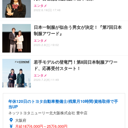
エンタメ
2022.6.19(日) 17:48
日本一制服が似合う男女が決定！『第7回日本
制服アワード』
エンタメ
2020.2.8(土) 19:02
若手モデルの登竜門！第8回日本制服アワー
ド、応募受付スタート！
エンタメ
2020.7.2(木) 11:49
年休120日のトヨタ自動車整備士/残業月10時間/資格取得で手
当UP
ネッツトヨタニューリー北大阪株式会社 豊中店
大阪府
月給18万6,000円～25万6,000円