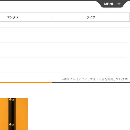
MENU
CLOSE
エンタメ
ライフ
スマートフォン
ガジェット・ツール
その他
映画・ドラマ
韓国・芸能
グルメ
スポーツ
ショッピング
ブログ
その他