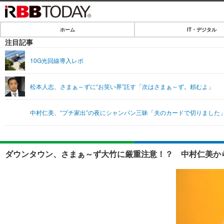
ホーム
IT・デジタル
ホーム
注目記事
IT・デジタル
10G光回線導入レポ
IT・デジタルTOP
SPEED TEST
松本人志、さまぁ～ずに“お笑い界”託す「次はさまぁ～ず。頼むよ」
ネタ
エンタメ
中村仁美、“プチ家出”の夜にシャンパン三昧「夫のカードで切りました
ショッピング
エンタメTOP
ライフ
韓流・K-POP
ライフTOP
リリース一覧
ダウンタウン、さまぁ～ず大竹に厳重注意！？ 中村仁美か
音楽
ペット
プッシュ通知の停止方法
グラビア
その他
ショッピング