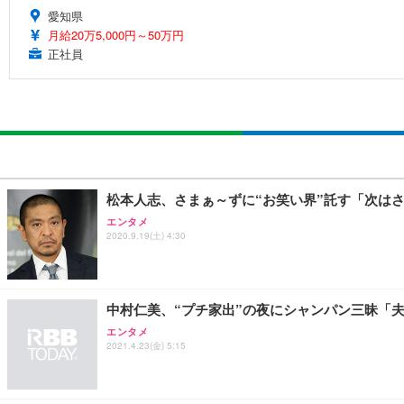
愛知県
月給20万5,000円～50万円
正社員
松本人志、さまぁ～ずに“お笑い界”託す「次は
エンタメ
2020.9.19(土) 4:30
中村仁美、“プチ家出”の夜にシャンパン三昧「
エンタメ
2021.4.23(金) 5:15