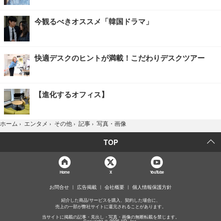
今観るべきオススメ「韓国ドラマ」
快適デスクのヒントが満載！こだわりデスクツアー
【進化するオフィス】
写真・画像
ホーム
›
エンタメ
›
その他
›
記事
›
TOP
Home
X
YouTube
お問合せ
広告掲載
会社概要
個人情報保護方針
紹介した商品/サービスを購入、契約した場合に、
売上の一部が弊社サイトに還元されることがあります。
当サイトに掲載の記事・見出し・写真・画像の無断転載を禁じます。