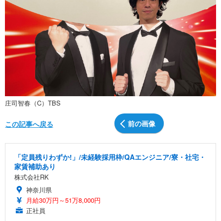
庄司智春（C）TBS
前の画像
この記事へ戻る
「定員残りわずか!」/未経験採用枠/QAエンジニア/寮・社宅・
家賃補助あり
株式会社RK
神奈川県
月給30万円～51万8,000円
正社員