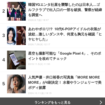
韓国YGエンタ社屋を襲撃したのは日本人…ゴ
ルフクラブで出入口の一部を破損、警察が経緯
を調査へ
2026.8.7(金) 18:47
あわやポロリ!? 10代K-POPアイドルの衣装が
波紋…激しいダンス中、何度も胸元を確認「ヒ
ヤヒヤした」
2026.7.29(水) 12:17
星空も撮影可能な「Google Pixel 4」、そのポ
イントを改めてチェック
2019.11.5(火) 11:30
人気声優・井口裕香の写真集「MORE MORE
MORE」が4刷決定！ 水着やランジェリーで美
ボディ披露
2024.10.11(金) 19:15
ランキングをもっと見る