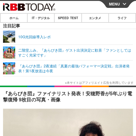
MENU
CLOSE
ホーム
IT・デジタル
SPEED TEST
エンタメ
ライフ
ホーム
注目記事
IT・デジタル
10G光回線導入レポ
IT・デジタルTOP
スマートフォン
SPEED TEST
二階堂ふみ、『あらびき団』ゲスト出演決定に歓喜「ファンとしては
すごく光栄です」
ネタ
ガジェット・ツール
エンタメ
『あらびき団』2夜連続「真夏の最強パフォーマー決定戦」出演者発
ショッピング
その他
表！第1夜放送は今夜
エンタメTOP
映画・ドラマ
ライフ
韓流・K-POP
韓国・芸能
ライフTOP
グルメ
リリース一覧
『あらびき団』ファイナリスト発表！安穂野香が5年ぶり電
音楽
スポーツ
ペット
ショッピング
撃復帰 9枚目の写真・画像
プッシュ通知の停止方法
グラビア
ブログ
その他
ショッピング
その他