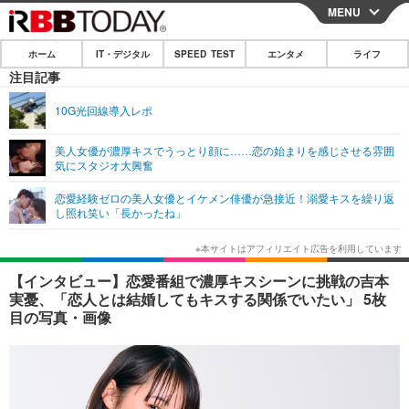
MENU
CLOSE
ホーム
IT・デジタル
SPEED TEST
エンタメ
ライフ
ホーム
注目記事
IT・デジタル
10G光回線導入レポ
IT・デジタルTOP
スマートフォン
SPEED TEST
美人女優が濃厚キスでうっとり顔に……恋の始まりを感じさせる雰囲
気にスタジオ大興奮
ネタ
ガジェット・ツール
エンタメ
恋愛経験ゼロの美人女優とイケメン俳優が急接近！溺愛キスを繰り返
ショッピング
その他
し照れ笑い「長かったね」
エンタメTOP
映画・ドラマ
ライフ
韓流・K-POP
韓国・芸能
ライフTOP
グルメ
リリース一覧
【インタビュー】恋愛番組で濃厚キスシーンに挑戦の吉本
音楽
スポーツ
ペット
ショッピング
実憂、「恋人とは結婚してもキスする関係でいたい」 5枚
プッシュ通知の停止方法
目の写真・画像
グラビア
ブログ
その他
ショッピング
その他