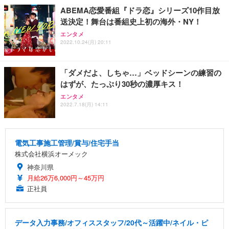
ABEMA恋愛番組『ドラ恋』シリーズ10作目放
送決定！舞台は番組史上初の海外・NY！
エンタメ
2022.10.24(月) 20:11
「ダメだよ、しちゃ…」ベッドシーンの練習の
はずが、たっぷり30秒の濃厚キス！
エンタメ
2022.7.18(月) 14:11
電気工事施工管理/賞与/住宅手当
株式会社横浜オーメック
神奈川県
月給26万6,000円～45万円
正社員
データ入力事務/オフィススタッフ/20代～活躍中/ネイル・ピ