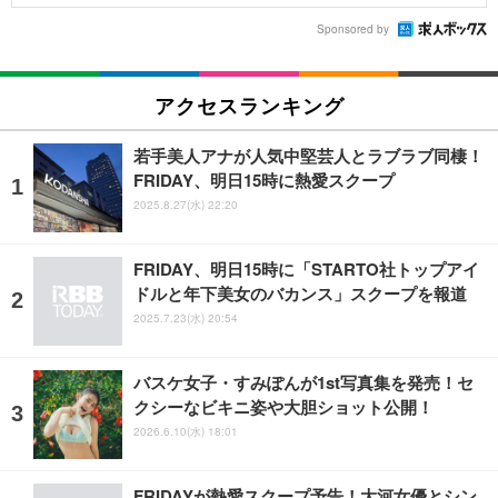
Sponsored by
アクセスランキング
若手美人アナが人気中堅芸人とラブラブ同棲！
FRIDAY、明日15時に熱愛スクープ
2025.8.27(水) 22:20
FRIDAY、明日15時に「STARTO社トップアイ
ドルと年下美女のバカンス」スクープを報道
2025.7.23(水) 20:54
バスケ女子・すみぽんが1st写真集を発売！セ
クシーなビキニ姿や大胆ショット公開！
2026.6.10(水) 18:01
FRIDAYが熱愛スクープ予告！大河女優とシン