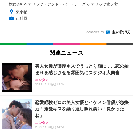
株式会社ケアリッツ・アンド・パートナーズ ケアリッツ鷺ノ宮
東京都
正社員
Sponsored by
関連ニュース
美人女優が濃厚キスでうっとり顔に……恋の始
まりを感じさせる雰囲気にスタジオ大興奮
エンタメ
2022.12.13(火) 12:24
恋愛経験ゼロの美人女優とイケメン俳優が急接
近！溺愛キスを繰り返し照れ笑い「長かった
ね」
エンタメ
2022.11.28(月) 14:59