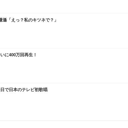
に謙遜「えっ？私のキツネで？」
いに400万回再生！
来日で日本のテレビ初歌唱