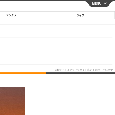
MENU
CLOSE
エンタメ
ライフ
スマートフォン
ガジェット・ツール
その他
映画・ドラマ
韓国・芸能
グルメ
スポーツ
ショッピング
ブログ
その他