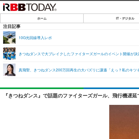
ホーム
IT・デジタル
ホーム
注目記事
IT・デジタル
10G光回線導入レポ
IT・デジタルTOP
SPEED TEST
きつねダンスで大ブレイクしたファイターズガールのイベント開催が決
ネタ
エンタメ
真飛聖、きつねダンス200万回再生の大バズリに謙遜「えっ？私のキツ
ショッピング
エンタメTOP
ライフ
韓流・K-POP
ライフTOP
リリース一覧
『きつねダンス』で話題のファイターズガール、飛行機遅延で
音楽
ペット
プッシュ通知の停止方法
グラビア
その他
ショッピング