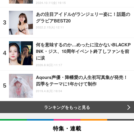
2024.10.11(金) 19:15
あの注目アイドルがランジェリー姿に！話題の
グラビアBEST20
2022.2.15(火) 12:11
何を意味するのか…めったに泣かないBLACKP
INK・ジス、10周年イベント終了しファンを前
に涙
2026.8.9(日) 11:17
Aqours声優・降幡愛の人生初写真集が発売！
四季をテーマに1年かけて制作
2019.4.8(月) 16:04
ランキングをもっと見る
特集・連載