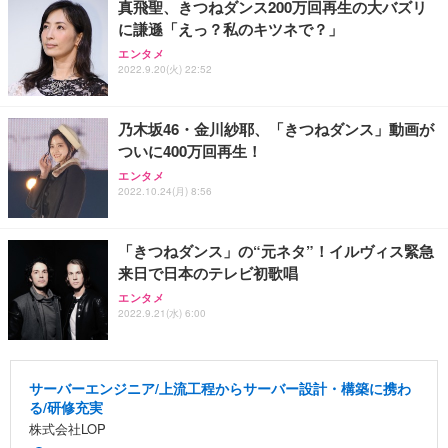
真飛聖、きつねダンス200万回再生の大バズリ
に謙遜「えっ？私のキツネで？」
エンタメ
2022.9.20(火) 22:52
乃木坂46・金川紗耶、「きつねダンス」動画が
ついに400万回再生！
エンタメ
2022.10.24(月) 8:56
「きつねダンス」の“元ネタ”！イルヴィス緊急
来日で日本のテレビ初歌唱
エンタメ
2022.9.21(水) 6:00
サーバーエンジニア/上流工程からサーバー設計・構築に携わ
る/研修充実
株式会社LOP