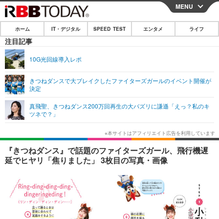
MENU
CLOSE
ホーム
IT・デジタル
SPEED TEST
エンタメ
ライフ
ホーム
注目記事
IT・デジタル
10G光回線導入レポ
IT・デジタルTOP
スマートフォン
SPEED TEST
きつねダンスで大ブレイクしたファイターズガールのイベント開催が
決定
ネタ
ガジェット・ツール
エンタメ
真飛聖、きつねダンス200万回再生の大バズリに謙遜「えっ？私のキ
ショッピング
その他
ツネで？」
エンタメTOP
映画・ドラマ
ライフ
韓流・K-POP
韓国・芸能
ライフTOP
グルメ
リリース一覧
『きつねダンス』で話題のファイターズガール、飛行機遅
音楽
スポーツ
ペット
ショッピング
延でヒヤリ「焦りました」 3枚目の写真・画像
プッシュ通知の停止方法
グラビア
ブログ
その他
ショッピング
その他