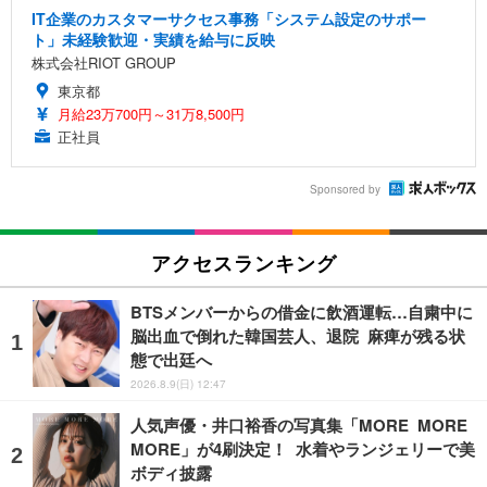
IT企業のカスタマーサクセス事務「システム設定のサポー
ト」未経験歓迎・実績を給与に反映
株式会社RIOT GROUP
東京都
月給23万700円～31万8,500円
正社員
Sponsored by
アクセスランキング
BTSメンバーからの借金に飲酒運転…自粛中に
脳出血で倒れた韓国芸人、退院 麻痺が残る状
態で出廷へ
2026.8.9(日) 12:47
人気声優・井口裕香の写真集「MORE MORE
MORE」が4刷決定！ 水着やランジェリーで美
ボディ披露