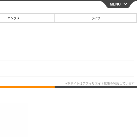
MENU
CLOSE
エンタメ
ライフ
スマートフォン
ガジェット・ツール
その他
映画・ドラマ
韓国・芸能
グルメ
スポーツ
ショッピング
ブログ
その他