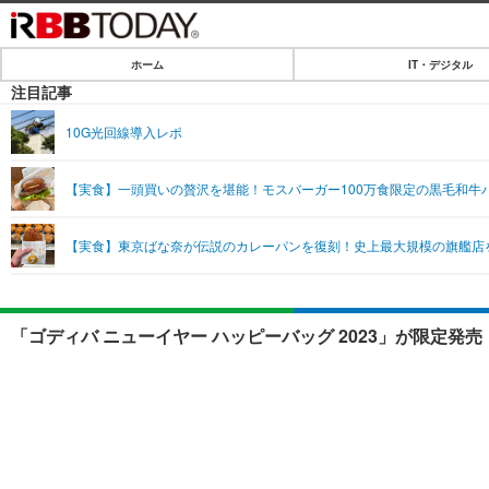
ホーム
IT・デジタル
ホーム
注目記事
IT・デジタル
10G光回線導入レポ
IT・デジタルTOP
SPEED TEST
【実食】一頭買いの贅沢を堪能！モスバーガー100万食限定の黒毛和牛
ネタ
エンタメ
【実食】東京ばな奈が伝説のカレーパンを復刻！史上最大規模の旗艦店
ショッピング
エンタメTOP
ライフ
韓流・K-POP
ライフTOP
リリース一覧
「ゴディバ ニューイヤー ハッピーバッグ 2023」が限定発
音楽
ペット
プッシュ通知の停止方法
グラビア
その他
ショッピング