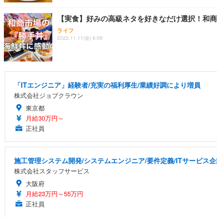
【実食】好みの高級ネタを好きなだけ選択！和商
ライフ
2022.11.11(金) 6:09
「ITエンジニア」経験者/充実の福利厚生/業績好調により増員
株式会社ジョブクラウン
東京都
月給30万円～
正社員
施工管理システム開発/システムエンジニア/要件定義/ITサービス企業/
株式会社スタッフサービス
大阪府
月給23万円～55万円
正社員