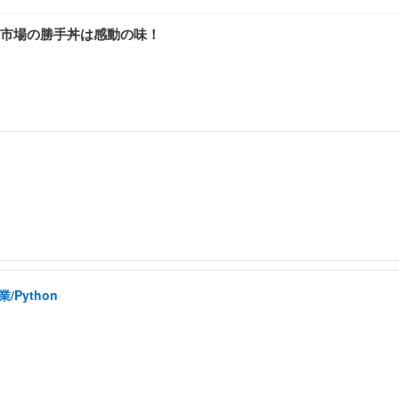
市場の勝手丼は感動の味！
Python