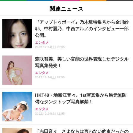
関連ニュース
『アップトゥボーイ』乃木坂特集号から金川紗
耶、中村麗乃、中西アルノのインタビュー一部
公開。
エンタメ
2022.12.24(土) 22:35
森咲智美、美しい官能の世界表現したデジタル
写真集発売！
エンタメ
2022.12.24(土) 19:50
HKT48・地頭江音々、1st写真集から胸元無防
備なタンクトップ写真解禁！
エンタメ
2022.12.24(土) 12:05
「志田音々 さよならは言わない約束だったの