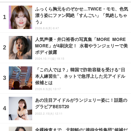
ふっくら胸元をのぞかせ…TWICE・モモ、色気
漂う姿にファン悶絶「すんごい」「気絶しちゃ
う」
2026.8.6(木) 6:47
人気声優・井口裕香の写真集「MORE MORE
MORE」が4刷決定！ 水着やランジェリーで美
ボディ披露
2024.10.11(金) 19:15
「この人では？」韓国で詐欺容疑を受ける“日
本人練習生”、ネットで急浮上した元アイドル
候補とは
2026.8.5(水) 13:17
あの注目アイドルがランジェリー姿に！話題の
グラビアBEST20
2022.2.15(火) 12:11
全裸検査まで…北朝鮮の“接待女性集団”候補だ