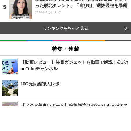
った脱北タレント、「喜び組」選抜過程を暴露
2026.8.5(水) 18:47
ランキングをもっと見る
特集・連載
【動画レビュー】注目ガジェットを動画で解説！公式Y
ouTubeチャンネル
10G光回線導入レポ
【アジア美食レポート】編集部注目のYouTuberがオス
スメ！タイ・バンコクに行ったら食べたいグルメをチ
ェック