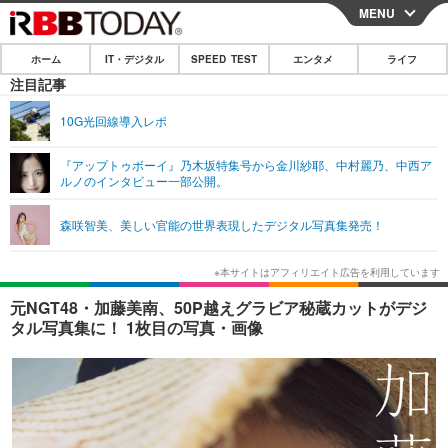
MENU
CLOSE
ホーム
IT・デジタル
SPEED TEST
エンタメ
ライフ
ホーム
注目記事
IT・デジタル
10G光回線導入レポ
IT・デジタルTOP
スマートフォン
SPEED TEST
『アップトゥボーイ』乃木坂特集号から金川紗耶、中村麗乃、中西ア
ルノのインタビュー一部公開。
ネタ
ガジェット・ツール
エンタメ
森咲智美、美しい官能の世界表現したデジタル写真集発売！
ショッピング
その他
エンタメTOP
映画・ドラマ
ライフ
韓流・K-POP
韓国・芸能
ライフTOP
グルメ
リリース一覧
元NGT48・加藤美南、50P越えグラビア秘蔵カットがデジ
音楽
スポーツ
ペット
ショッピング
タル写真集に！ 1枚目の写真・画像
プッシュ通知の停止方法
グラビア
ブログ
その他
ショッピング
その他