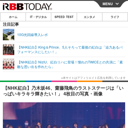
MENU
CLOSE
ホーム
IT・デジタル
SPEED TEST
エンタメ
ライフ
ホーム
注目記事
IT・デジタル
10G光回線導入レポ
IT・デジタルTOP
スマートフォン
SPEED TEST
【NHK紅白】King＆Prince、5人そろって最後の紅白は「迫力あるパ
フォーマンスにしたい！」
ネタ
ガジェット・ツール
エンタメ
【NHK紅白】NiziU、紅白リハに登場！憧れのTWICEとの共演に「素
ショッピング
その他
敵な思い出を作れたら」
エンタメTOP
映画・ドラマ
ライフ
韓流・K-POP
韓国・芸能
ライフTOP
グルメ
リリース一覧
【NHK紅白】乃木坂46、齋藤飛鳥のラストステージは「い
音楽
スポーツ
ペット
ショッピング
っぱいキラキラ輝きたい！」 4枚目の写真・画像
プッシュ通知の停止方法
グラビア
ブログ
その他
ショッピング
その他