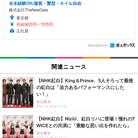
全未経験OK/服装・髪型・ネイル自由
株式会社TheNewGate
東京都
月給30万円～70万円
正社員
Sponsored by
関連ニュース
【NHK紅白】King＆Prince、5人そろって最後
の紅白は「迫力あるパフォーマンスにした
い！」
エンタメ
2022.12.28(水) 15:33
【NHK紅白】NiziU、紅白リハに登場！憧れのT
WICEとの共演に「素敵な思い出を作れたら」
エンタメ
2022.12.28(水) 14:11