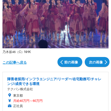
乃木坂46（C）NHK
前の画像
次の画像
この記事へ戻る
障害者採用/インフラエンジニア/リーダー/在宅勤務可/チャレ
ンジ/成長できる環境
テクバン株式会社
東京都
月給40万円～60万円
正社員