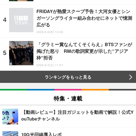
FRIDAYが熱愛スクープ予告！大河女優とシン
ガーソングライター組み合わせにネットで憶測
広がる
2026.8.6(木) 13:00
「グラミー賞なんてくそくらえ」BTSファンが
掲げた怒り RMの歌詞変更が示した“アジア
枠”拒否
2026.8.4(火) 11:47
ランキングをもっと見る
特集・連載
【動画レビュー】注目ガジェットを動画で解説！公式Y
ouTubeチャンネル
10G光回線導入レポ