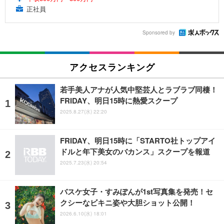
正社員
Sponsored by
アクセスランキング
若手美人アナが人気中堅芸人とラブラブ同棲！
FRIDAY、明日15時に熱愛スクープ
2025.8.27(水) 22:20
FRIDAY、明日15時に「STARTO社トップアイ
ドルと年下美女のバカンス」スクープを報道
2025.7.23(水) 20:54
バスケ女子・すみぽんが1st写真集を発売！セ
クシーなビキニ姿や大胆ショット公開！
2026.6.10(水) 18:01