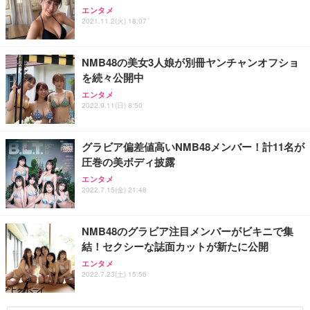
エンタメ
2021.11.2(火) 18:07
NMB48の美女3人娘が別冊ヤンチャンオフショ
を続々公開中
エンタメ
2022.9.11(日) 8:50
グラビア偏差値高いNMB48メンバー！計11名が
圧巻の美ボディ披露
エンタメ
2022.7.15(金) 21:48
NMB48のグラビア注目メンバーがビキニで集
結！セクシーな誌面カットが新たに公開
エンタメ
2022.7.23(土) 15:56