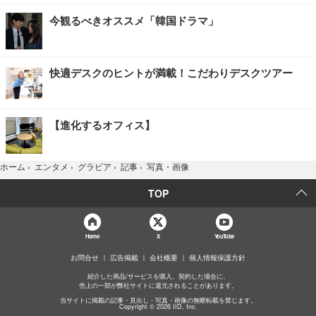
今観るべきオススメ「韓国ドラマ」
快適デスクのヒントが満載！こだわりデスクツアー
【進化するオフィス】
写真・画像
ホーム
›
エンタメ
›
グラビア
›
記事
›
TOP
Home
X
YouTube
お問合せ
広告掲載
会社概要
個人情報保護方針
紹介した商品/サービスを購入、契約した場合に、
売上の一部が弊社サイトに還元されることがあります。
当サイトに掲載の記事・見出し・写真・画像の無断転載を禁じます。
Copyright © 2026 IID, Inc.