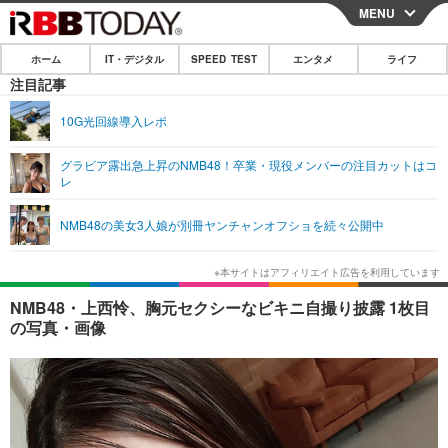
MENU
CLOSE
ホーム
IT・デジタル
SPEED TEST
エンタメ
ライフ
ホーム
注目記事
IT・デジタル
10G光回線導入レポ
IT・デジタルTOP
スマートフォン
SPEED TEST
グラビア露出急上昇のNMB48！卒業・現役メンバーの注目カットはコ
レ
ネタ
ガジェット・ツール
エンタメ
NMB48の美女3人娘が別冊ヤンチャンオフショを続々公開中
ショッピング
その他
エンタメTOP
映画・ドラマ
ライフ
韓流・K-POP
韓国・芸能
ライフTOP
グルメ
リリース一覧
NMB48・上西怜、胸元セクシーなビキニ自撮り披露 1枚目
音楽
スポーツ
ペット
ショッピング
の写真・画像
プッシュ通知の停止方法
グラビア
ブログ
その他
ショッピング
その他