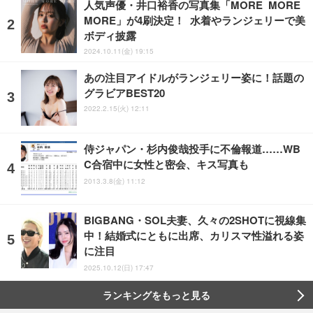
人気声優・井口裕香の写真集「MORE MORE
MORE」が4刷決定！ 水着やランジェリーで美
ボディ披露
2024.10.11(金) 19:15
あの注目アイドルがランジェリー姿に！話題の
グラビアBEST20
2022.2.15(火) 12:11
侍ジャパン・杉内俊哉投手に不倫報道……WB
C合宿中に女性と密会、キス写真も
2013.3.8(金) 11:12
BIGBANG・SOL夫妻、久々の2SHOTに視線集
中！結婚式にともに出席、カリスマ性溢れる姿
に注目
2025.10.12(日) 17:47
ランキングをもっと見る