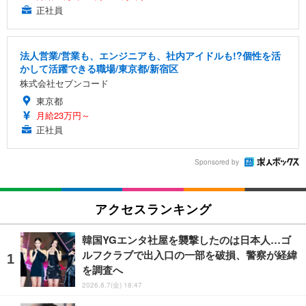
正社員
法人営業/営業も、エンジニアも、社内アイドルも!?個性を活
かして活躍できる職場/東京都/新宿区
株式会社セブンコード
東京都
月給23万円～
正社員
Sponsored by
アクセスランキング
韓国YGエンタ社屋を襲撃したのは日本人…ゴ
ルフクラブで出入口の一部を破損、警察が経緯
を調査へ
2026.8.7(金) 18:47