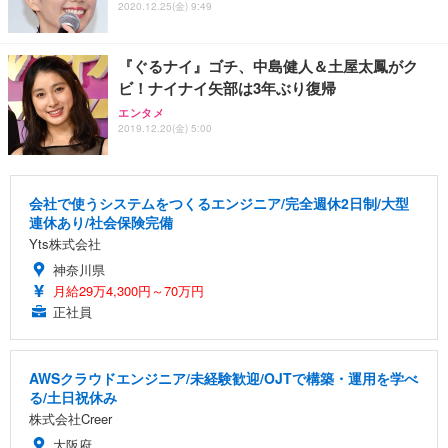
2020.12.25(金) 9:49
『ぐるナイ』ゴチ、中島健人＆土屋太鳳がク
ビ！ナイナイ矢部は3年ぶり復帰
エンタメ
2019.12.20(金) 5:00
会社で使うシステムをつくるエンジニア/完全週休2日制/大型
連休あり/社会保険完備
Yts株式会社
神奈川県
月給29万4,300円～70万円
正社員
AWSクラウドエンジニア/未経験歓迎/OJTで構築・運用を学べ
る/土日祝休み
株式会社Creer
大阪府