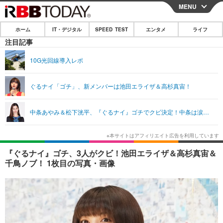
MENU
CLOSE
ホーム
IT・デジタル
SPEED TEST
エンタメ
ライフ
ホーム
注目記事
IT・デジタル
10G光回線導入レポ
IT・デジタルTOP
スマートフォン
SPEED TEST
ぐるナイ「ゴチ」、新メンバーは池田エライザ＆高杉真宙！
ネタ
ガジェット・ツール
エンタメ
中条あやみ＆松下洸平、『ぐるナイ』ゴチでクビ決定！中条は涙…
ショッピング
その他
エンタメTOP
映画・ドラマ
ライフ
韓流・K-POP
韓国・芸能
ライフTOP
グルメ
リリース一覧
『ぐるナイ』ゴチ、3人がクビ！池田エライザ＆高杉真宙＆
音楽
スポーツ
ペット
ショッピング
千鳥ノブ！ 1枚目の写真・画像
プッシュ通知の停止方法
グラビア
ブログ
その他
ショッピング
その他