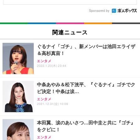
Sponsored by
関連ニュース
ぐるナイ「ゴチ」、新メンバーは池田エライザ
＆高杉真宙！
エンタメ
2022.1.20(木) 23:44
中条あやみ＆松下洸平、『ぐるナイ』ゴチでク
ビ決定！中条は涙…
エンタメ
2021.12.31(金) 10:08
本田翼、涙のあいさつ…田中圭と共に『ゴチ』
をクビに！
エンタメ