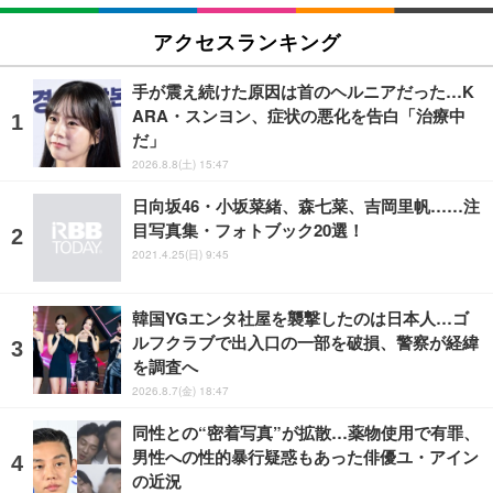
アクセスランキング
手が震え続けた原因は首のヘルニアだった…K
ARA・スンヨン、症状の悪化を告白「治療中
だ」
2026.8.8(土) 15:47
日向坂46・小坂菜緒、森七菜、吉岡里帆……注
目写真集・フォトブック20選！
2021.4.25(日) 9:45
韓国YGエンタ社屋を襲撃したのは日本人…ゴ
ルフクラブで出入口の一部を破損、警察が経緯
を調査へ
2026.8.7(金) 18:47
同性との“密着写真”が拡散…薬物使用で有罪、
男性への性的暴行疑惑もあった俳優ユ・アイン
の近況