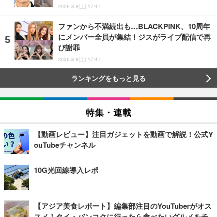
2026.8.8(土) 17:47
ファンから不満続出も…BLACKPINK、10周年
にメンバー全員が集結！ジスがライブ配信で再
び謝罪
2026.8.8(土) 17:47
ランキングをもっと見る
特集・連載
【動画レビュー】注目ガジェットを動画で解説！公式Y
ouTubeチャンネル
10G光回線導入レポ
【アジア美食レポート】編集部注目のYouTuberがオス
スメ！タイ・バンコクに行ったら食べたいグルメをチ