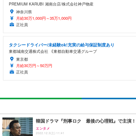
PREMIUM KARUBI 湘南台店/株式会社神戸物産
神奈川県
月給30万1,000円～35万1,000円
正社員
タクシードライバー/未経験ok!充実の給与保証制度あり
東都城南交通株式会社 ｟東都自動車交通グループ
東京都
月給30万円～50万円
正社員
韓国ドラマ『刑事ロク 最後の心理戦』で主演！
エンタメ
2022.12.3(土) 11:41