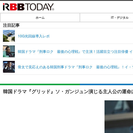
ホーム
IT・デジタル
ホーム
注目記事
IT・デジタル
10G光回線導入レポ
IT・デジタルTOP
SPEED TEST
韓国ドラマ『刑事ロク 最後の心理戦』で主演！活躍目立つ注目俳優 
ネタ
エンタメ
骨太で見応えのある韓国刑事ドラマ『刑事ロク 最後の心理戦』！イ・
ショッピング
エンタメTOP
ライフ
韓流・K-POP
ライフTOP
リリース一覧
韓国ドラマ『グリッド』ソ・ガンジュン演じる主人公の運命
音楽
ペット
プッシュ通知の停止方法
グラビア
その他
ショッピング