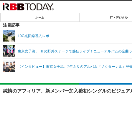
ホーム
IT・デジタル
ホーム
注目記事
IT・デジタル
10G光回線導入レポ
IT・デジタルTOP
SPEED TEST
東京女子流、TIFの野外ステージで熱狂ライブ！ニューアルバムの全曲
ネタ
エンタメ
【インタビュー】東京女子流、7年ぶりのアルバム『ノクターナル』発
ショッピング
エンタメTOP
ライフ
韓流・K-POP
ライフTOP
リリース一覧
純情のアフィリア、新メンバー加入後初シングルのビジュアル
音楽
ペット
プッシュ通知の停止方法
グラビア
その他
ショッピング