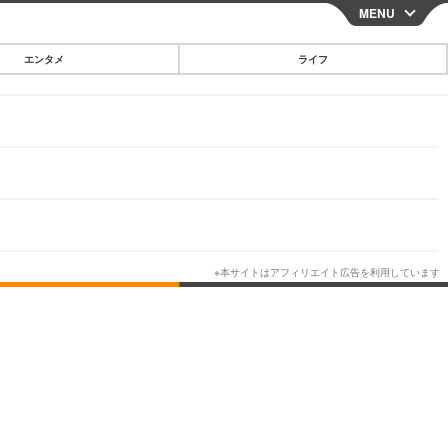
MENU
CLOSE
エンタメ
ライフ
スマートフォン
ガジェット・ツール
その他
映画・ドラマ
韓国・芸能
グルメ
スポーツ
ショッピング
ブログ
その他