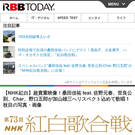
MENU
CLOSE
ホーム
IT・デジタル
SPEED TEST
エンタメ
ライフ
ホーム
注目記事
IT・デジタル
10G光回線導入レポ
IT・デジタルTOP
スマートフォン
SPEED TEST
特別企画で出演の桑田佳祐バンドにゲスト！原由子、大友康平、ハ
マ・オカモトが決定...『紅白歌合戦』
ネタ
ガジェット・ツール
エンタメ
スペシャルバンド“桑田佳祐 feat. 佐野元春, 世良公則,Char, 野口五郎”が
ショッピング
その他
『NHK紅白歌合戦』に出場！
エンタメTOP
映画・ドラマ
ライフ
韓流・K-POP
韓国・芸能
ライフTOP
グルメ
リリース一覧
【NHK紅白】超貴重映像！桑田佳祐 feat. 佐野元春、世良公
音楽
スポーツ
ペット
ショッピング
則、Char、野口五郎が加山雄三へリスペクト込めて歌唱 1
プッシュ通知の停止方法
枚目の写真・画像
グラビア
ブログ
その他
ショッピング
その他