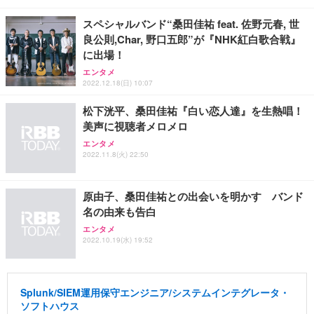
スペシャルバンド“桑田佳祐 feat. 佐野元春, 世
良公則,Char, 野口五郎”が『NHK紅白歌合戦』
に出場！
エンタメ
2022.12.18(日) 10:07
松下洸平、桑田佳祐『白い恋人達』を生熱唱！
美声に視聴者メロメロ
エンタメ
2022.11.8(火) 22:50
原由子、桑田佳祐との出会いを明かす バンド
名の由来も告白
エンタメ
2022.10.19(水) 19:52
Splunk/SIEM運用保守エンジニア/システムインテグレータ・
ソフトハウス