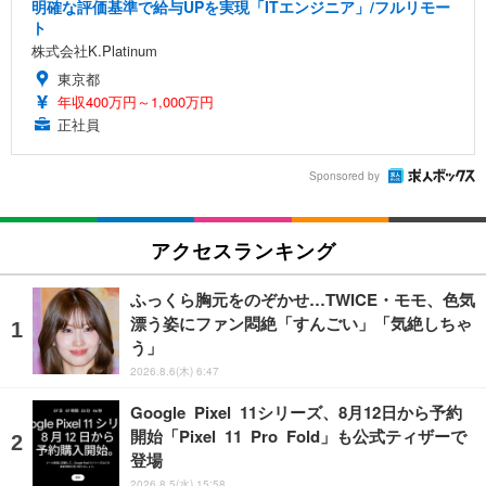
明確な評価基準で給与UPを実現「ITエンジニア」/フルリモー
ト
株式会社K.Platinum
東京都
年収400万円～1,000万円
正社員
Sponsored by
アクセスランキング
ふっくら胸元をのぞかせ…TWICE・モモ、色気
漂う姿にファン悶絶「すんごい」「気絶しちゃ
う」
2026.8.6(木) 6:47
Google Pixel 11シリーズ、8月12日から予約
開始「Pixel 11 Pro Fold」も公式ティザーで
登場
2026.8.5(水) 15:58