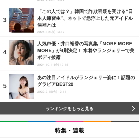
「この人では？」韓国で詐欺容疑を受ける“日
本人練習生”、ネットで急浮上した元アイドル
候補とは
2026.8.5(水) 13:17
人気声優・井口裕香の写真集「MORE MORE
MORE」が4刷決定！ 水着やランジェリーで美
ボディ披露
2024.10.11(金) 19:15
あの注目アイドルがランジェリー姿に！話題の
グラビアBEST20
2022.2.15(火) 12:11
ランキングをもっと見る
特集・連載