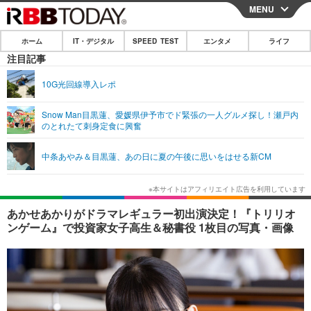
MENU
CLOSE
ホーム
IT・デジタル
SPEED TEST
エンタメ
ライフ
ホーム
注目記事
IT・デジタル
10G光回線導入レポ
IT・デジタルTOP
スマートフォン
SPEED TEST
Snow Man目黒蓮、愛媛県伊予市でド緊張の一人グルメ探し！瀬戸内
のとれたて刺身定食に興奮
ネタ
ガジェット・ツール
エンタメ
中条あやみ＆目黒蓮、あの日に夏の午後に思いをはせる新CM
ショッピング
その他
エンタメTOP
映画・ドラマ
ライフ
韓流・K-POP
韓国・芸能
ライフTOP
グルメ
リリース一覧
あかせあかりがドラマレギュラー初出演決定！『トリリオ
音楽
スポーツ
ペット
ショッピング
ンゲーム』で投資家女子高生＆秘書役 1枚目の写真・画像
プッシュ通知の停止方法
グラビア
ブログ
その他
ショッピング
その他