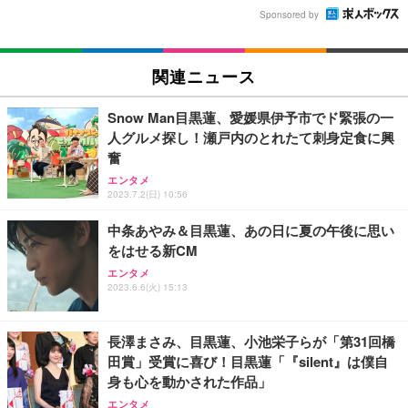
Sponsored by
関連ニュース
Snow Man目黒蓮、愛媛県伊予市でド緊張の一
人グルメ探し！瀬戸内のとれたて刺身定食に興
奮
エンタメ
2023.7.2(日) 10:56
中条あやみ＆目黒蓮、あの日に夏の午後に思い
をはせる新CM
エンタメ
2023.6.6(火) 15:13
長澤まさみ、目黒蓮、小池栄子らが「第31回橋
田賞」受賞に喜び！目黒蓮「『silent』は僕自
身も心を動かされた作品」
エンタメ