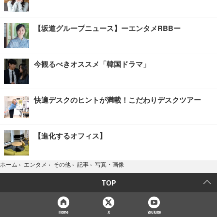
【坂道グループニュース】ーエンタメRBBー
今観るべきオススメ「韓国ドラマ」
快適デスクのヒントが満載！こだわりデスクツアー
【進化するオフィス】
写真・画像
ホーム
›
エンタメ
›
その他
›
記事
›
TOP
Home
X
YouTube