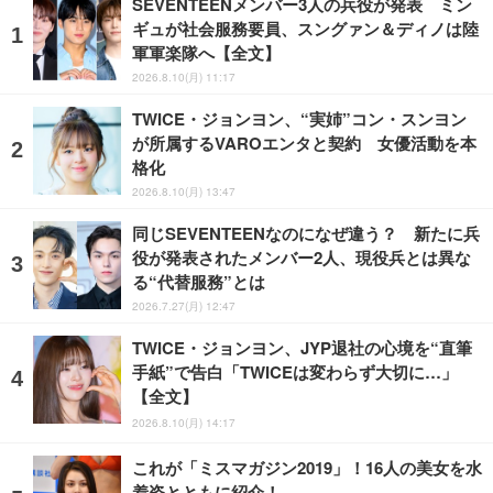
SEVENTEENメンバー3人の兵役が発表 ミン
ギュが社会服務要員、スングァン＆ディノは陸
軍軍楽隊へ【全文】
2026.8.10(月) 11:17
TWICE・ジョンヨン、“実姉”コン・スンヨン
が所属するVAROエンタと契約 女優活動を本
格化
2026.8.10(月) 13:47
同じSEVENTEENなのになぜ違う？ 新たに兵
役が発表されたメンバー2人、現役兵とは異な
る“代替服務”とは
2026.7.27(月) 12:47
TWICE・ジョンヨン、JYP退社の心境を“直筆
手紙”で告白「TWICEは変わらず大切に…」
【全文】
2026.8.10(月) 14:17
これが「ミスマガジン2019」！16人の美女を水
着姿とともに紹介！