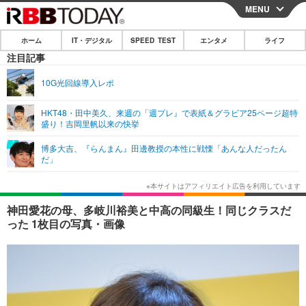
MENU
CLOSE
ホーム
IT・デジタル
SPEED TEST
エンタメ
ライフ
ホーム
注目記事
IT・デジタル
10G光回線導入レポ
IT・デジタルTOP
スマートフォン
SPEED TEST
HKT48・田中美久、来週の「週プレ』で表紙＆グラビア25ページ超特
盛り！吉岡里帆以来の快挙
ネタ
ガジェット・ツール
エンタメ
博多大吉、『らんまん』田邊教授の本性に戦慄「あんな人だったん
ショッピング
その他
だ」
エンタメTOP
映画・ドラマ
ライフ
韓流・K-POP
韓国・芸能
ライフTOP
グルメ
リリース一覧
神田愛花の母、多岐川裕美と中高の同級生！同じクラスだ
音楽
スポーツ
ペット
ショッピング
った 1枚目の写真・画像
プッシュ通知の停止方法
グラビア
ブログ
その他
ショッピング
その他