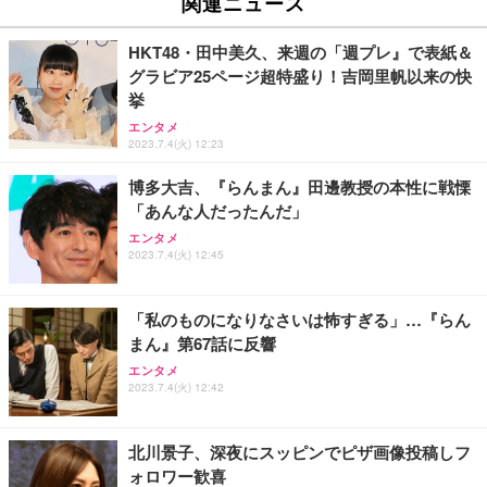
関連ニュース
HKT48・田中美久、来週の「週プレ』で表紙＆
グラビア25ページ超特盛り！吉岡里帆以来の快
挙
エンタメ
2023.7.4(火) 12:23
博多大吉、『らんまん』田邊教授の本性に戦慄
「あんな人だったんだ」
エンタメ
2023.7.4(火) 12:45
「私のものになりなさいは怖すぎる」…『らん
まん』第67話に反響
エンタメ
2023.7.4(火) 12:42
北川景子、深夜にスッピンでピザ画像投稿しフ
ォロワー歓喜