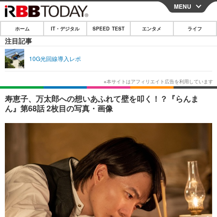
MENU
CLOSE
ホーム
IT・デジタル
SPEED TEST
エンタメ
ライフ
ホーム
注目記事
IT・デジタル
10G光回線導入レポ
IT・デジタルTOP
スマートフォン
SPEED TEST
ネタ
ガジェット・ツール
エンタメ
寿恵子、万太郎への想いあふれて壁を叩く！？『らんま
ん』第68話 2枚目の写真・画像
ショッピング
その他
エンタメTOP
映画・ドラマ
ライフ
韓流・K-POP
韓国・芸能
ライフTOP
グルメ
リリース一覧
音楽
スポーツ
ペット
ショッピング
プッシュ通知の停止方法
グラビア
ブログ
その他
ショッピング
その他