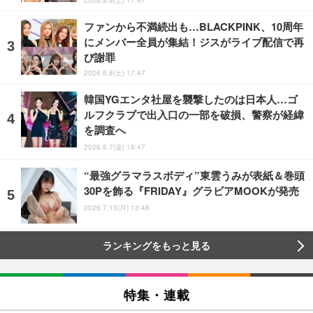
2026.8.8(土) 17:47
ファンから不満続出も…BLACKPINK、10周年
にメンバー全員が集結！ジスがライブ配信で再
び謝罪
2026.8.8(土) 17:47
韓国YGエンタ社屋を襲撃したのは日本人…ゴ
ルフクラブで出入口の一部を破損、警察が経緯
を調査へ
2026.8.7(金) 18:47
“最強グラマラスボディ”東雲うみが表紙＆巻頭
30Pを飾る『FRIDAY』グラビアMOOKが発売
2026.7.13(月) 13:48
ランキングをもっと見る
特集・連載