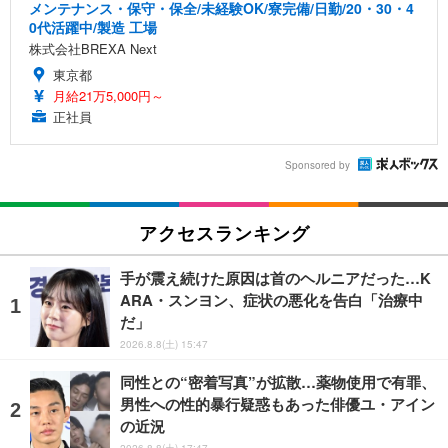
メンテナンス・保守・保全/未経験OK/寮完備/日勤/20・30・4
0代活躍中/製造 工場
株式会社BREXA Next
東京都
月給21万5,000円～
正社員
Sponsored by
アクセスランキング
手が震え続けた原因は首のヘルニアだった…K
ARA・スンヨン、症状の悪化を告白「治療中
だ」
2026.8.8(土) 15:47
同性との“密着写真”が拡散…薬物使用で有罪、
男性への性的暴行疑惑もあった俳優ユ・アイン
の近況