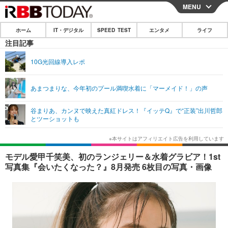
MENU
CLOSE
ホーム
IT・デジタル
SPEED TEST
エンタメ
ライフ
ホーム
注目記事
IT・デジタル
10G光回線導入レポ
IT・デジタルTOP
スマートフォン
SPEED TEST
あまつまりな、今年初のプール満喫水着に「マーメイド！」の声
ネタ
ガジェット・ツール
エンタメ
谷まりあ、カンヌで映えた真紅ドレス！『イッテQ』で“正装”出川哲郎
ショッピング
その他
とツーショットも
エンタメTOP
映画・ドラマ
ライフ
韓流・K-POP
韓国・芸能
ライフTOP
グルメ
リリース一覧
モデル愛甲千笑美、初のランジェリー＆水着グラビア！1st
音楽
スポーツ
ペット
ショッピング
写真集『会いたくなった？』8月発売 6枚目の写真・画像
プッシュ通知の停止方法
グラビア
ブログ
その他
ショッピング
その他