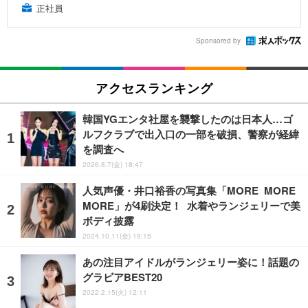
正社員
Sponsored by
アクセスランキング
韓国YGエンタ社屋を襲撃したのは日本人…ゴ
ルフクラブで出入口の一部を破損、警察が経緯
を調査へ
2026.8.7(金) 18:47
人気声優・井口裕香の写真集「MORE MORE
MORE」が4刷決定！ 水着やランジェリーで美
ボディ披露
2024.10.11(金) 19:15
あの注目アイドルがランジェリー姿に！話題の
グラビアBEST20
2022.2.15(火) 12:11