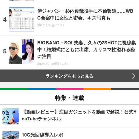
侍ジャパン・杉内俊哉投手に不倫報道……WB
C合宿中に女性と密会、キス写真も
2013.3.8(金) 11:12
BIGBANG・SOL夫妻、久々の2SHOTに視線集
中！結婚式にともに出席、カリスマ性溢れる姿
に注目
2025.10.12(日) 17:47
ランキングをもっと見る
特集・連載
【動画レビュー】注目ガジェットを動画で解説！公式Y
ouTubeチャンネル
10G光回線導入レポ