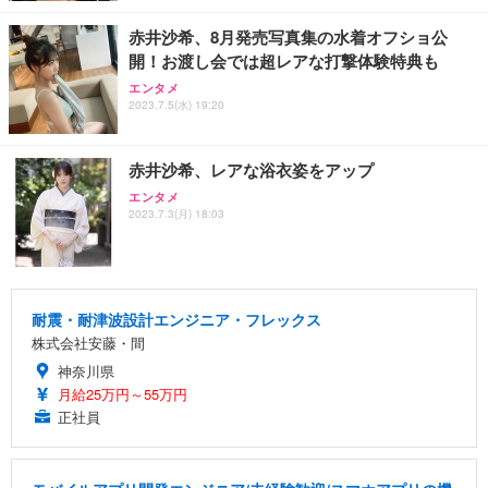
赤井沙希、8月発売写真集の水着オフショ公
開！お渡し会では超レアな打撃体験特典も
エンタメ
2023.7.5(水) 19:20
赤井沙希、レアな浴衣姿をアップ
エンタメ
2023.7.3(月) 18:03
耐震・耐津波設計エンジニア・フレックス
株式会社安藤・間
神奈川県
月給25万円～55万円
正社員