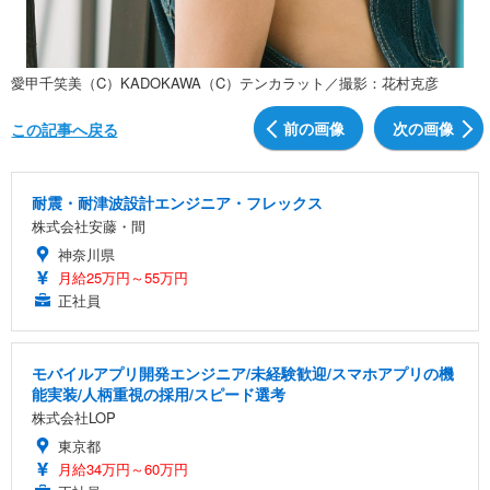
愛甲千笑美（C）KADOKAWA（C）テンカラット／撮影：花村克彦
前の画像
次の画像
この記事へ戻る
耐震・耐津波設計エンジニア・フレックス
株式会社安藤・間
神奈川県
月給25万円～55万円
正社員
モバイルアプリ開発エンジニア/未経験歓迎/スマホアプリの機
能実装/人柄重視の採用/スピード選考
株式会社LOP
東京都
月給34万円～60万円