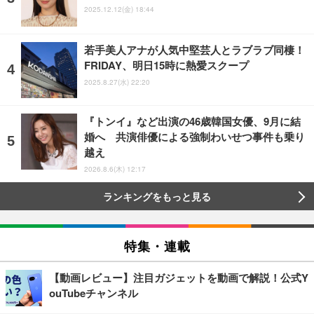
2025.12.12(金) 18:44
若手美人アナが人気中堅芸人とラブラブ同棲！
FRIDAY、明日15時に熱愛スクープ
2025.8.27(水) 22:20
『トンイ』など出演の46歳韓国女優、9月に結
婚へ 共演俳優による強制わいせつ事件も乗り
越え
2026.8.6(木) 12:17
ランキングをもっと見る
特集・連載
【動画レビュー】注目ガジェットを動画で解説！公式Y
ouTubeチャンネル