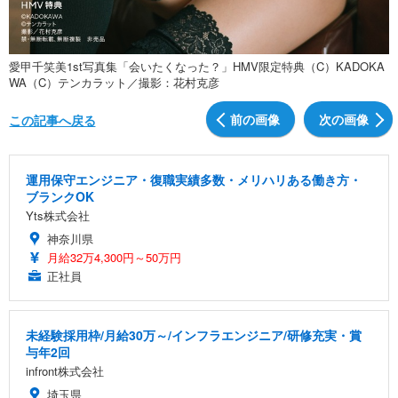
愛甲千笑美1st写真集「会いたくなった？」HMV限定特典（C）KADOKA
WA（C）テンカラット／撮影：花村克彦
前の画像
次の画像
この記事へ戻る
運用保守エンジニア・復職実績多数・メリハリある働き方・
ブランクOK
Yts株式会社
神奈川県
月給32万4,300円～50万円
正社員
未経験採用枠/月給30万～/インフラエンジニア/研修充実・賞
与年2回
infront株式会社
埼玉県