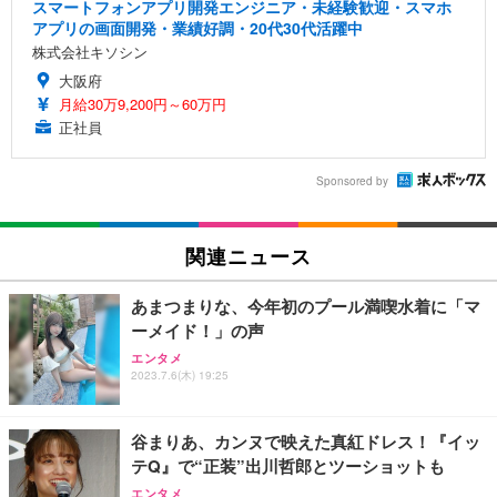
スマートフォンアプリ開発エンジニア・未経験歓迎・スマホ
アプリの画面開発・業績好調・20代30代活躍中
株式会社キソシン
大阪府
月給30万9,200円～60万円
正社員
Sponsored by
関連ニュース
あまつまりな、今年初のプール満喫水着に「マ
ーメイド！」の声
エンタメ
2023.7.6(木) 19:25
谷まりあ、カンヌで映えた真紅ドレス！『イッ
テQ』で“正装”出川哲郎とツーショットも
エンタメ