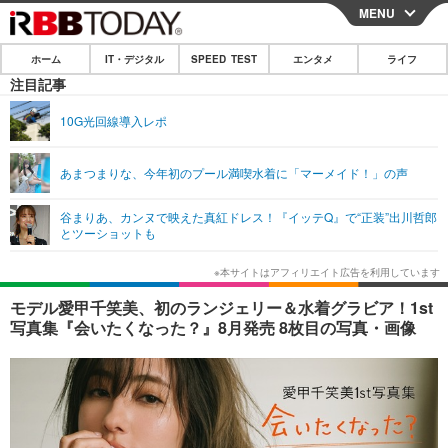
MENU
CLOSE
ホーム
IT・デジタル
SPEED TEST
エンタメ
ライフ
ホーム
注目記事
IT・デジタル
10G光回線導入レポ
IT・デジタルTOP
スマートフォン
SPEED TEST
あまつまりな、今年初のプール満喫水着に「マーメイド！」の声
ネタ
ガジェット・ツール
エンタメ
谷まりあ、カンヌで映えた真紅ドレス！『イッテQ』で“正装”出川哲郎
ショッピング
その他
とツーショットも
エンタメTOP
映画・ドラマ
ライフ
韓流・K-POP
韓国・芸能
ライフTOP
グルメ
リリース一覧
モデル愛甲千笑美、初のランジェリー＆水着グラビア！1st
音楽
スポーツ
ペット
ショッピング
写真集『会いたくなった？』8月発売 8枚目の写真・画像
プッシュ通知の停止方法
グラビア
ブログ
その他
ショッピング
その他