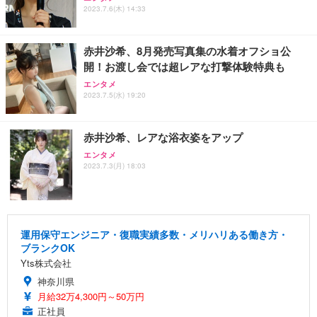
2023.7.6(木) 14:33
赤井沙希、8月発売写真集の水着オフショ公
開！お渡し会では超レアな打撃体験特典も
エンタメ
2023.7.5(水) 19:20
赤井沙希、レアな浴衣姿をアップ
エンタメ
2023.7.3(月) 18:03
運用保守エンジニア・復職実績多数・メリハリある働き方・
ブランクOK
Yts株式会社
神奈川県
月給32万4,300円～50万円
正社員