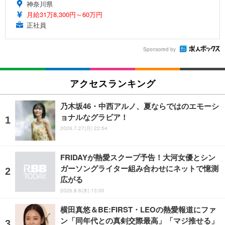
神奈川県
月給31万8,300円～60万円
正社員
Sponsored by
アクセスランキング
乃木坂46・中西アルノ、夏ならではのエモーシ
ョナルなグラビア！
2026.7.27(月) 22:54
FRIDAYが熱愛スクープ予告！大河女優とシン
ガーソングライター組み合わせにネットで憶測
広がる
2026.8.6(木) 13:00
横田真悠＆BE:FIRST・LEOの熱愛報道にファ
ン「同年代との真剣交際最高」「マジ推せる」