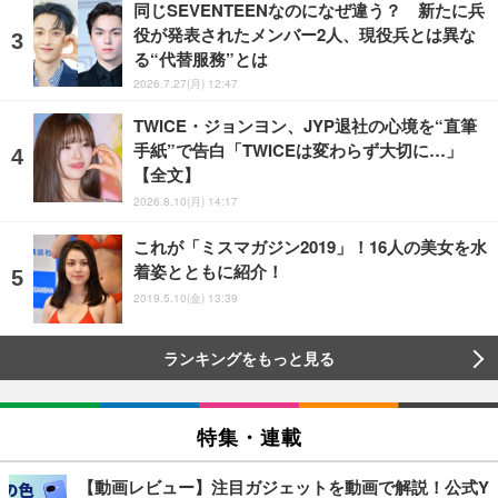
同じSEVENTEENなのになぜ違う？ 新たに兵
役が発表されたメンバー2人、現役兵とは異な
る“代替服務”とは
2026.7.27(月) 12:47
TWICE・ジョンヨン、JYP退社の心境を“直筆
手紙”で告白「TWICEは変わらず大切に…」
【全文】
2026.8.10(月) 14:17
これが「ミスマガジン2019」！16人の美女を水
着姿とともに紹介！
2019.5.10(金) 13:39
ランキングをもっと見る
特集・連載
【動画レビュー】注目ガジェットを動画で解説！公式Y