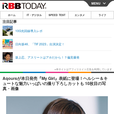
MENU
CLOSE
ホーム
IT・デジタル
SPEED TEST
エンタメ
ライフ
ホーム
注目記事
IT・デジタル
10G光回線導入レポ
IT・デジタルTOP
スマートフォン
SPEED TEST
日向坂46、「TIF 2023」出演決定！
ネタ
ガジェット・ツール
エンタメ
坂上忍、アスリートはアホだから！？偏見爆発
ショッピング
その他
エンタメTOP
映画・ドラマ
ライフ
韓流・K-POP
韓国・芸能
ライフTOP
グルメ
リリース一覧
Aqoursが本日発売『My Girl』表紙に登場！ヘルシー＆キ
音楽
スポーツ
ペット
ショッピング
ュートな魅力いっぱいの撮り下ろしカットも 10枚目の写
プッシュ通知の停止方法
真・画像
グラビア
ブログ
その他
ショッピング
その他