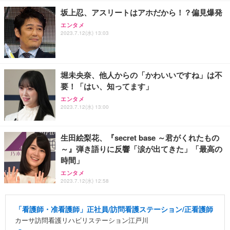
坂上忍、アスリートはアホだから！？偏見爆発
エンタメ
2023.7.12(水) 13:03
堀未央奈、他人からの「かわいいですね」は不
要！「はい、知ってます」
エンタメ
2023.7.12(水) 13:00
生田絵梨花、『secret base ～君がくれたもの
～』弾き語りに反響「涙が出てきた」「最高の
時間」
エンタメ
2023.7.12(水) 12:58
「看護師・准看護師」正社員/訪問看護ステーション/正看護師
カーサ訪問看護リハビリステーション江戸川