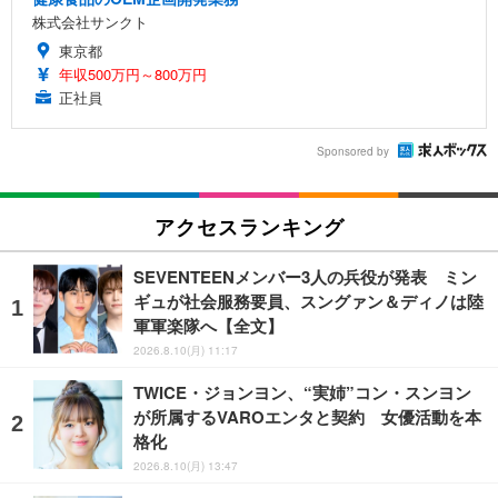
株式会社サンクト
東京都
年収500万円～800万円
正社員
Sponsored by
アクセスランキング
SEVENTEENメンバー3人の兵役が発表 ミン
ギュが社会服務要員、スングァン＆ディノは陸
軍軍楽隊へ【全文】
2026.8.10(月) 11:17
TWICE・ジョンヨン、“実姉”コン・スンヨン
が所属するVAROエンタと契約 女優活動を本
格化
2026.8.10(月) 13:47