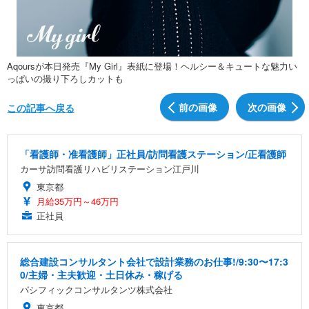
Aqoursが本日発売『My Girl』表紙に登場！ヘルシー＆キュートな魅力い
っぱいの撮り下ろしカットも
前の画像
次の画像
この記事へ戻る
「看護師・准看護師」正社員/訪問看護ステーション/正看護師
カーサ訪問看護リハビリステーション江戸川
東京都
月給35万円～46万円
正社員
総合建設コンサルタント会社で設計業務のお仕事!/9:30〜17:3
0/主婦・主夫歓迎・土日休み・稼げる
パシフィックコンサルタンツ株式会社
東京都