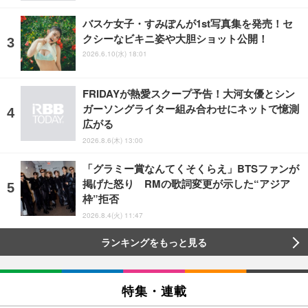
バスケ女子・すみぽんが1st写真集を発売！セ
クシーなビキニ姿や大胆ショット公開！
2026.6.10(水) 18:01
FRIDAYが熱愛スクープ予告！大河女優とシン
ガーソングライター組み合わせにネットで憶測
広がる
2026.8.6(木) 13:00
「グラミー賞なんてくそくらえ」BTSファンが
掲げた怒り RMの歌詞変更が示した“アジア
枠”拒否
2026.8.4(火) 11:47
ランキングをもっと見る
特集・連載