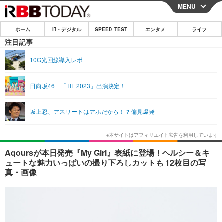
MENU
CLOSE
ホーム
IT・デジタル
SPEED TEST
エンタメ
ライフ
ホーム
注目記事
IT・デジタル
10G光回線導入レポ
IT・デジタルTOP
スマートフォン
SPEED TEST
日向坂46、「TIF 2023」出演決定！
ネタ
ガジェット・ツール
エンタメ
坂上忍、アスリートはアホだから！？偏見爆発
ショッピング
その他
エンタメTOP
映画・ドラマ
ライフ
韓流・K-POP
韓国・芸能
ライフTOP
グルメ
リリース一覧
Aqoursが本日発売『My Girl』表紙に登場！ヘルシー＆キ
音楽
スポーツ
ペット
ショッピング
ュートな魅力いっぱいの撮り下ろしカットも 12枚目の写
プッシュ通知の停止方法
真・画像
グラビア
ブログ
その他
ショッピング
その他