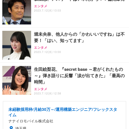
エンタメ
2023.7.12(水) 13:03
堀未央奈、他人からの「かわいいですね」は不
要！「はい、知ってます」
エンタメ
2023.7.12(水) 13:00
生田絵梨花、『secret base ～君がくれたもの
～』弾き語りに反響「涙が出てきた」「最高の
時間」
エンタメ
2023.7.12(水) 12:58
未経験採用枠/月給30万～/運用構築エンジニア/フレックスタ
イム
ナナイロモバイル株式会社
埼玉県