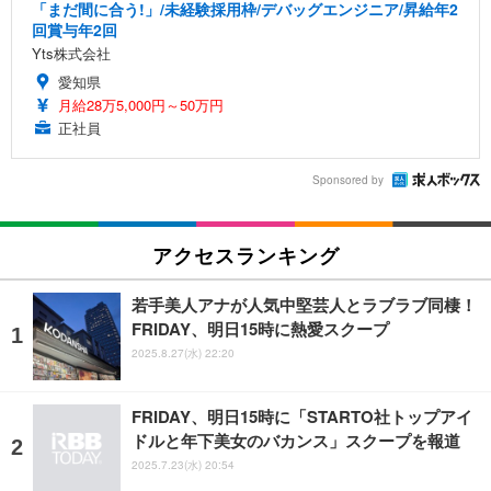
「まだ間に合う!」/未経験採用枠/デバッグエンジニア/昇給年2
回賞与年2回
Yts株式会社
愛知県
月給28万5,000円～50万円
正社員
Sponsored by
アクセスランキング
若手美人アナが人気中堅芸人とラブラブ同棲！
FRIDAY、明日15時に熱愛スクープ
2025.8.27(水) 22:20
FRIDAY、明日15時に「STARTO社トップアイ
ドルと年下美女のバカンス」スクープを報道
2025.7.23(水) 20:54