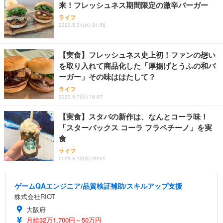
来！フレッシュネス期間限定の激辛バーガー
ライフ
2023.5.31(水) 21:56
【実食】フレッシュネス史上初！ファンの想い
を取り入れて商品化した「厚揚げとうふの和バ
ーガー」その味ははたして？
ライフ
2023.5.7(日) 16:07
【実食】スタバの新作は、なんとコーラ味！
「スターバックス コーラ フラペチーノ」を実
食
ライフ
2023.3.15(水) 20:01
ゲームQAエンジニア/品質検証補助/スキルアップ支援
株式会社RIOT
大阪府
月給32万1,700円～50万円