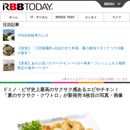
MENU
CLOSE
ホーム
IT・デジタル
SPEED TEST
エンタメ
ライフ
ホーム
注目記事
IT・デジタル
10G光回線導入レポ
IT・デジタルTOP
スマートフォン
SPEED TEST
【実食】「三田製麺所×伝説のすた丼屋」夏の最強スタミナコラボ飯
が誕生！
ネタ
ガジェット・ツール
エンタメ
【実食】あの人気パクチーチキンバーガー再来！フレッシュネス期間
ショッピング
その他
限定の激辛バーガー
エンタメTOP
映画・ドラマ
ライフ
韓流・K-POP
韓国・芸能
ライフTOP
グルメ
リリース一覧
ドミノ・ピザ史上最高のサクサク感あるエビやチキン！
音楽
スポーツ
ペット
ショッピング
「夏のサクサク・クワトロ」が新発売 8枚目の写真・画像
プッシュ通知の停止方法
グラビア
ブログ
その他
ショッピング
その他