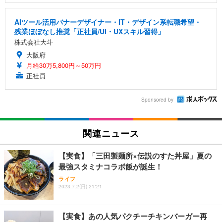
AIツール活用バナーデザイナー・IT・デザイン系転職希望・
残業ほぼなし推奨「正社員/UI・UXスキル習得」
株式会社大斗
大阪府
月給30万5,800円～50万円
正社員
Sponsored by
関連ニュース
【実食】「三田製麺所×伝説のすた丼屋」夏の
最強スタミナコラボ飯が誕生！
ライフ
2023.7.2(日) 21:21
【実食】あの人気パクチーチキンバーガー再