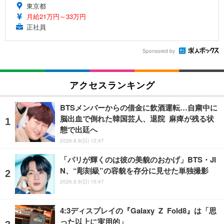
東京都
月給21万円～33万円
正社員
Sponsored by
アクセスランキング
BTSメンバーからの借金に飲酒運転…自粛中に
脳出血で倒れた韓国芸人、退院 麻痺が残る状
態で出廷へ
2026.8.9(日) 12:47
「パリが輝くのは彼の美貌のおかげ」BTS・JI
N、“彫刻級”の容貌を存分に見せた単独撮影
2026.8.9(日) 10:47
4:3ディスプレイの『Galaxy Z Fold8』は「思
った以上に実用的」