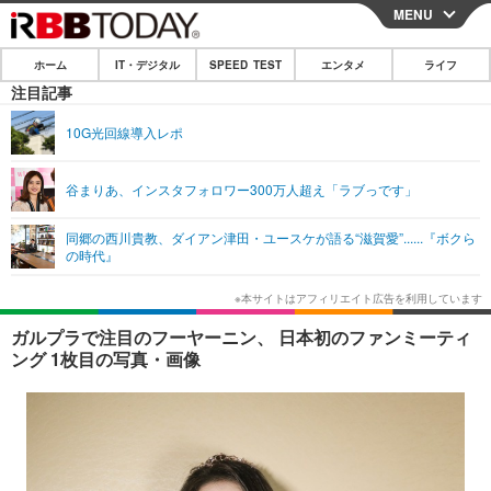
MENU
CLOSE
ホーム
IT・デジタル
SPEED TEST
エンタメ
ライフ
ホーム
注目記事
IT・デジタル
10G光回線導入レポ
IT・デジタルTOP
スマートフォン
SPEED TEST
谷まりあ、インスタフォロワー300万人超え「ラブっです」
ネタ
ガジェット・ツール
エンタメ
同郷の西川貴教、ダイアン津田・ユースケが語る“滋賀愛”......『ボクら
ショッピング
その他
の時代』
エンタメTOP
映画・ドラマ
ライフ
韓流・K-POP
韓国・芸能
ライフTOP
グルメ
リリース一覧
ガルプラで注目のフーヤーニン、 日本初のファンミーティ
音楽
スポーツ
ペット
ショッピング
ング 1枚目の写真・画像
プッシュ通知の停止方法
グラビア
ブログ
その他
ショッピング
その他