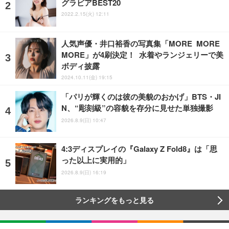
グラビアBEST20
2022.2.15(火) 12:11
人気声優・井口裕香の写真集「MORE MORE
MORE」が4刷決定！ 水着やランジェリーで美
ボディ披露
2024.10.11(金) 19:15
「パリが輝くのは彼の美貌のおかげ」BTS・JI
N、“彫刻級”の容貌を存分に見せた単独撮影
2026.8.9(日) 10:47
4:3ディスプレイの『Galaxy Z Fold8』は「思
った以上に実用的」
2026.8.9(日) 16:19
ランキングをもっと見る