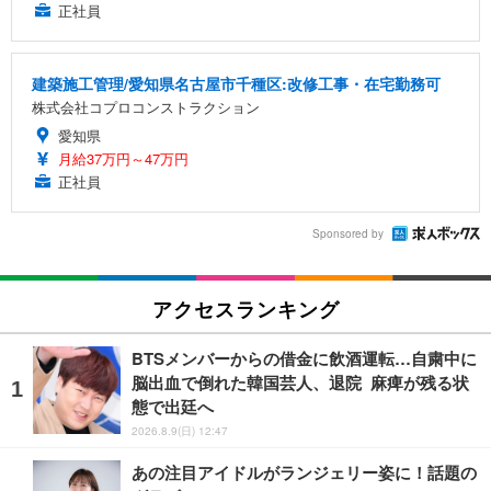
正社員
建築施工管理/愛知県名古屋市千種区:改修工事・在宅勤務可
株式会社コプロコンストラクション
愛知県
月給37万円～47万円
正社員
Sponsored by
アクセスランキング
BTSメンバーからの借金に飲酒運転…自粛中に
脳出血で倒れた韓国芸人、退院 麻痺が残る状
態で出廷へ
2026.8.9(日) 12:47
あの注目アイドルがランジェリー姿に！話題の