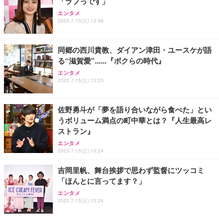
「ラブっです」
エンタメ
2023.7.15(土) 13:46
同郷の西川貴教、ダイアン津田・ユースケが語
る“滋賀愛”......『ボクらの時代』
エンタメ
2023.7.15(土) 13:25
佐野勇斗が「夢を語り合いながら食べた」とい
うボリューム満点の町中華とは？『人生最高レ
ストラン』
エンタメ
2023.7.15(土) 13:24
吉岡里帆、舞台挨拶で思わず監督にツッコミ
「ほんとに言ってます？」
エンタメ
2023.7.15(土) 13:24