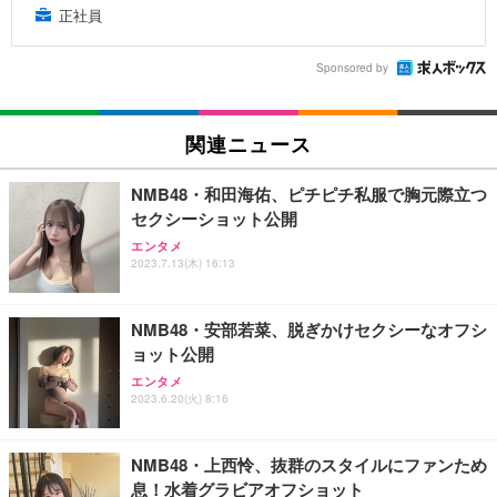
正社員
Sponsored by
関連ニュース
NMB48・和田海佑、ピチピチ私服で胸元際立つ
セクシーショット公開
エンタメ
2023.7.13(木) 16:13
NMB48・安部若菜、脱ぎかけセクシーなオフシ
ョット公開
エンタメ
2023.6.20(火) 8:16
NMB48・上西怜、抜群のスタイルにファンため
息！水着グラビアオフショット