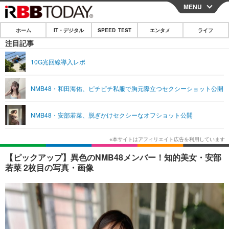
MENU
CLOSE
ホーム
IT・デジタル
SPEED TEST
エンタメ
ライフ
ホーム
注目記事
IT・デジタル
10G光回線導入レポ
IT・デジタルTOP
スマートフォン
SPEED TEST
NMB48・和田海佑、ピチピチ私服で胸元際立つセクシーショット公開
ネタ
ガジェット・ツール
エンタメ
NMB48・安部若菜、脱ぎかけセクシーなオフショット公開
ショッピング
その他
エンタメTOP
映画・ドラマ
ライフ
韓流・K-POP
韓国・芸能
ライフTOP
グルメ
リリース一覧
【ピックアップ】異色のNMB48メンバー！知的美女・安部
音楽
スポーツ
ペット
ショッピング
若菜 2枚目の写真・画像
プッシュ通知の停止方法
グラビア
ブログ
その他
ショッピング
その他