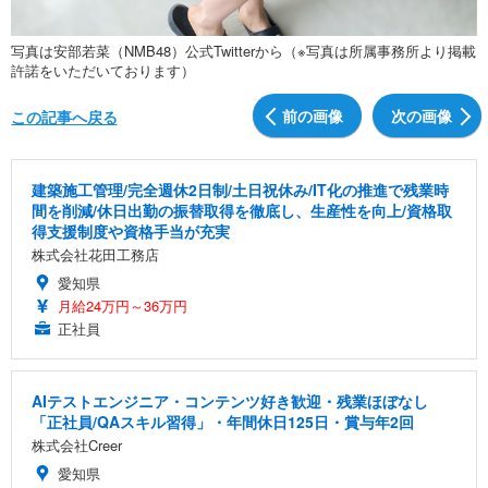
写真は安部若菜（NMB48）公式Twitterから（※写真は所属事務所より掲載
許諾をいただいております）
前の画像
次の画像
この記事へ戻る
建築施工管理/完全週休2日制/土日祝休み/IT化の推進で残業時
間を削減/休日出勤の振替取得を徹底し、生産性を向上/資格取
得支援制度や資格手当が充実
株式会社花田工務店
愛知県
月給24万円～36万円
正社員
AIテストエンジニア・コンテンツ好き歓迎・残業ほぼなし
「正社員/QAスキル習得」・年間休日125日・賞与年2回
株式会社Creer
愛知県