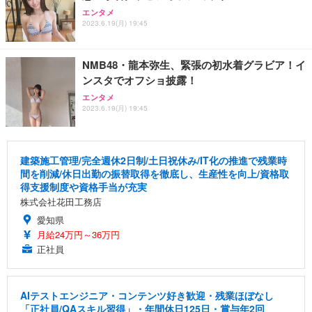
エンタメ
2023.6.19(月) 19:45
NMB48・龍本弥生、緊張の初水着グラビア！イ
ンスタでオフショ披露！
エンタメ
2023.6.19(月) 19:45
建築施工管理/完全週休2日制/土日祝休み/IT化の推進で残業時
間を削減/休日出勤の振替取得を徹底し、生産性を向上/資格取
得支援制度や資格手当が充実
株式会社花田工務店
愛知県
月給24万円～36万円
正社員
AIテストエンジニア・コンテンツ好き歓迎・残業ほぼなし
「正社員/QAスキル習得」・年間休日125日・賞与年2回