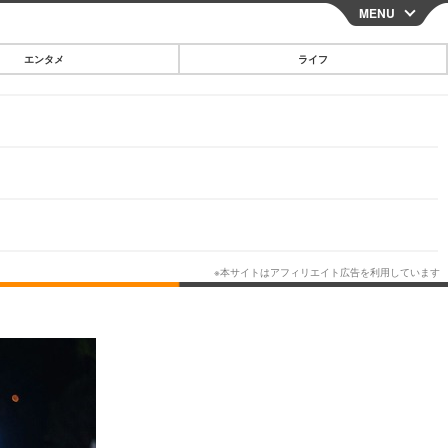
MENU
CLOSE
エンタメ
ライフ
スマートフォン
ガジェット・ツール
その他
映画・ドラマ
韓国・芸能
グルメ
スポーツ
ショッピング
ブログ
その他