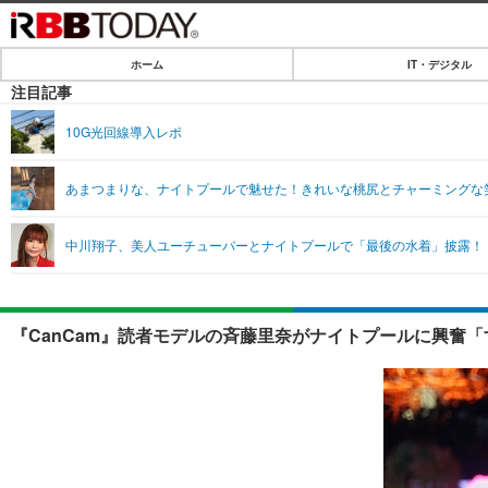
ホーム
IT・デジタル
ホーム
注目記事
IT・デジタル
10G光回線導入レポ
IT・デジタルTOP
SPEED TEST
あまつまりな、ナイトプールで魅せた！きれいな桃尻とチャーミングな
ネタ
エンタメ
中川翔子、美人ユーチューバーとナイトプールで「最後の水着」披露！
ショッピング
エンタメTOP
ライフ
韓流・K-POP
ライフTOP
リリース一覧
『CanCam』読者モデルの斉藤里奈がナイトプールに興奮「
音楽
ペット
プッシュ通知の停止方法
グラビア
その他
ショッピング