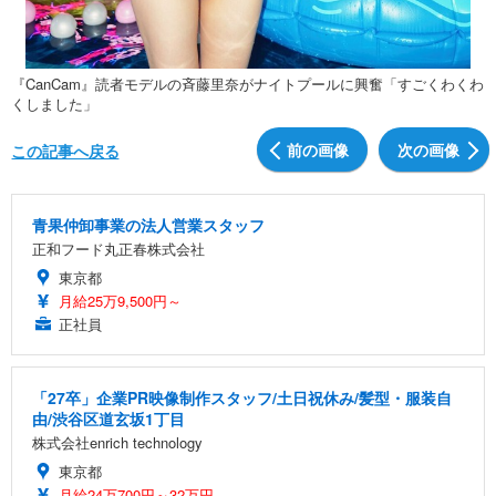
『CanCam』読者モデルの斉藤里奈がナイトプールに興奮「すごくわくわ
くしました」
前の画像
次の画像
この記事へ戻る
青果仲卸事業の法人営業スタッフ
正和フード丸正春株式会社
東京都
月給25万9,500円～
正社員
「27卒」企業PR映像制作スタッフ/土日祝休み/髪型・服装自
由/渋谷区道玄坂1丁目
株式会社enrich technology
東京都
月給24万700円～32万円