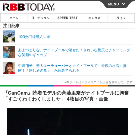
MENU
CLOSE
ホーム
IT・デジタル
SPEED TEST
エンタメ
ライフ
ホーム
注目記事
IT・デジタル
10G光回線導入レポ
IT・デジタルTOP
スマートフォン
SPEED TEST
あまつまりな、ナイトプールで魅せた！きれいな桃尻とチャーミング
な笑顔のギャップ
ネタ
ガジェット・ツール
エンタメ
中川翔子、美人ユーチューバーとナイトプールで「最後の水着」披
ショッピング
その他
露！「眩し過ぎる」「永遠みてられる」
エンタメTOP
映画・ドラマ
ライフ
韓流・K-POP
韓国・芸能
ライフTOP
グルメ
リリース一覧
『CanCam』読者モデルの斉藤里奈がナイトプールに興奮
音楽
スポーツ
ペット
ショッピング
「すごくわくわくしました」 4枚目の写真・画像
プッシュ通知の停止方法
グラビア
ブログ
その他
ショッピング
その他