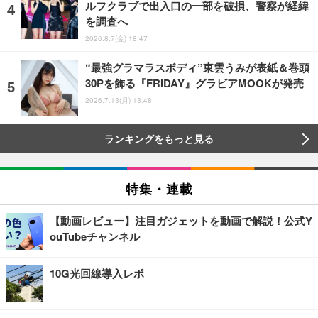
ルフクラブで出入口の一部を破損、警察が経緯
を調査へ
2026.8.7(金) 18:47
“最強グラマラスボディ”東雲うみが表紙＆巻頭
30Pを飾る『FRIDAY』グラビアMOOKが発売
2026.7.13(月) 13:48
ランキングをもっと見る
特集・連載
【動画レビュー】注目ガジェットを動画で解説！公式Y
ouTubeチャンネル
10G光回線導入レポ