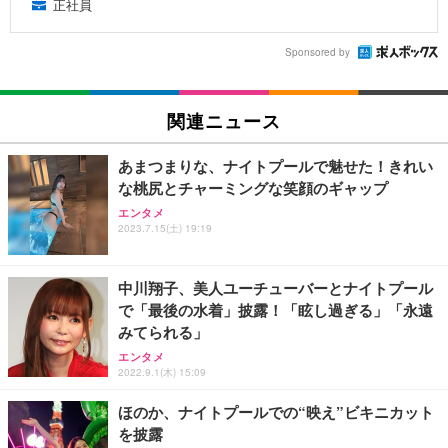
正社員
Sponsored by
関連ニュース
あまつまりな、ナイトプールで魅せた！きれい
な桃尻とチャーミングな笑顔のギャップ
エンタメ
2023.7.15(土) 19:19
中川翔子、美人ユーチューバーとナイトプール
で「最後の水着」披露！「眩し過ぎる」「永遠
みてられる」
エンタメ
2022.9.1(木) 15:09
ほのか、ナイトプールでの“映え”ビキニカット
を披露