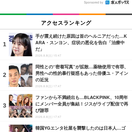
Sponsored by
アクセスランキング
手が震え続けた原因は首のヘルニアだった…K
ARA・スンヨン、症状の悪化を告白「治療中
だ」
2026.8.8(土) 15:47
同性との“密着写真”が拡散…薬物使用で有罪、
男性への性的暴行疑惑もあった俳優ユ・アイン
の近況
2026.8.8(土) 17:47
ファンから不満続出も…BLACKPINK、10周年
にメンバー全員が集結！ジスがライブ配信で再
び謝罪
2026.8.8(土) 17:47
韓国YGエンタ社屋を襲撃したのは日本人…ゴ