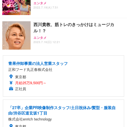
エンタメ
2022.7.19(火) 7:51
西川貴教、筋トレのきっかけはミュージカ
ル！？
エンタメ
2023.7.16(日) 12:21
青果仲卸事業の法人営業スタッフ
正和フード丸正春株式会社
東京都
月給25万9,500円～
正社員
「27卒」企業PR映像制作スタッフ/土日祝休み/髪型・服装自
由/渋谷区道玄坂1丁目
株式会社enrich technology
東京都