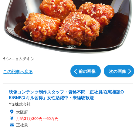
ヤンニョムチキン
前の画像
次の画像
この記事へ戻る
映像コンテンツ制作スタッフ・資格不問「正社員/在宅相談O
K/SNSスキル習得」女性活躍中・未経験歓迎
Yts株式会社
大阪府
月給31万300円～60万円
正社員