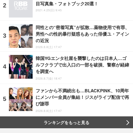
目写真集・フォトブック20選！
2021.4.25(日) 9:45
同性との“密着写真”が拡散…薬物使用で有罪、
男性への性的暴行疑惑もあった俳優ユ・アイン
の近況
2026.8.8(土) 17:47
韓国YGエンタ社屋を襲撃したのは日本人…ゴ
ルフクラブで出入口の一部を破損、警察が経緯
を調査へ
2026.8.7(金) 18:47
ファンから不満続出も…BLACKPINK、10周年
にメンバー全員が集結！ジスがライブ配信で再
び謝罪
2026.8.8(土) 17:47
ランキングをもっと見る