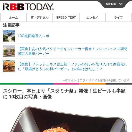
MENU
CLOSE
ホーム
IT・デジタル
SPEED TEST
エンタメ
ライフ
ホーム
注目記事
IT・デジタル
10G光回線導入レポ
IT・デジタルTOP
スマートフォン
SPEED TEST
【実食】あの人気パクチーチキンバーガー再来！フレッシュネス期間
限定の激辛バーガー
ネタ
ガジェット・ツール
エンタメ
【実食】フレッシュネス史上初！ファンの想いを取り入れて商品化し
ショッピング
その他
た「厚揚げとうふの和バーガー」その味ははたして？
エンタメTOP
映画・ドラマ
ライフ
韓流・K-POP
韓国・芸能
ライフTOP
グルメ
リリース一覧
スシロー、本日より「スタミナ祭」開催！生ビールも半額
音楽
スポーツ
ペット
ショッピング
に 10枚目の写真・画像
プッシュ通知の停止方法
グラビア
ブログ
その他
ショッピング
その他