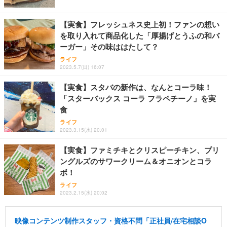
【実食】フレッシュネス史上初！ファンの想い
を取り入れて商品化した「厚揚げとうふの和バ
ーガー」その味ははたして？
ライフ
2023.5.7(日) 16:07
【実食】スタバの新作は、なんとコーラ味！
「スターバックス コーラ フラペチーノ」を実
食
ライフ
2023.3.15(水) 20:01
【実食】ファミチキとクリスピーチキン、プリ
ングルズのサワークリーム＆オニオンとコラ
ボ！
ライフ
2023.2.15(水) 20:02
映像コンテンツ制作スタッフ・資格不問「正社員/在宅相談O