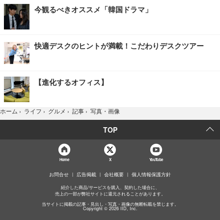
今観るべきオススメ「韓国ドラマ」
快適デスクのヒントが満載！こだわりデスクツアー
【進化するオフィス】
写真・画像
ホーム
›
ライフ
›
グルメ
›
記事
›
TOP
Home
X
YouTube
お問合せ
広告掲載
会社概要
個人情報保護方針
紹介した商品/サービスを購入、契約した場合に、
売上の一部が弊社サイトに還元されることがあります。
当サイトに掲載の記事・見出し・写真・画像の無断転載を禁じます。
Copyright © 2026 IID, Inc.