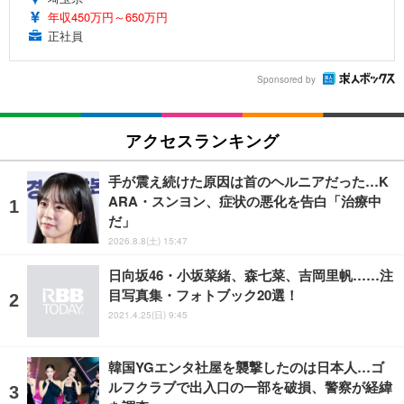
年収450万円～650万円
正社員
Sponsored by
アクセスランキング
手が震え続けた原因は首のヘルニアだった…K
ARA・スンヨン、症状の悪化を告白「治療中
だ」
2026.8.8(土) 15:47
日向坂46・小坂菜緒、森七菜、吉岡里帆……注
目写真集・フォトブック20選！
2021.4.25(日) 9:45
韓国YGエンタ社屋を襲撃したのは日本人…ゴ
ルフクラブで出入口の一部を破損、警察が経緯