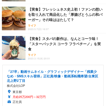
【実食】フレッシュネス史上初！ファンの想い
を取り入れて商品化した「厚揚げとうふの和バ
ーガー」その味ははたして？
ライフ
2023.5.7(日) 16:07
【実食】スタバの新作は、なんとコーラ味！
「スターバックス コーラ フラペチーノ」を実
食
ライフ
2023.3.15(水) 20:01
「27卒」動画サムネイル・グラフィックデザイナー「残業少
なめ・SNSスキル習得」正社員/映像・動画系転職希望/台東区
北上野2丁目
株式会社LOP
東京都
月給25万200円～32万円
正社員