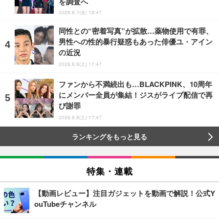
を調査へ
2026.8.7(金) 18:47
同性との“密着写真”が拡散…薬物使用で有罪、
男性への性的暴行疑惑もあった俳優ユ・アイン
の近況
2026.8.8(土) 17:47
ファンから不満続出も…BLACKPINK、10周年
にメンバー全員が集結！ジスがライブ配信で再
び謝罪
2026.8.8(土) 17:47
ランキングをもっと見る
特集・連載
【動画レビュー】注目ガジェットを動画で解説！公式Y
ouTubeチャンネル