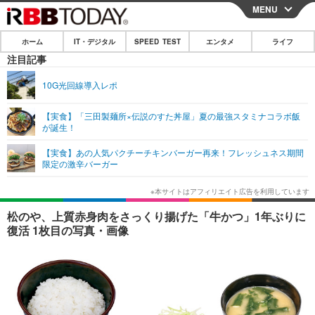
MENU
CLOSE
ホーム
IT・デジタル
SPEED TEST
エンタメ
ライフ
ホーム
注目記事
IT・デジタル
10G光回線導入レポ
IT・デジタルTOP
スマートフォン
SPEED TEST
【実食】「三田製麺所×伝説のすた丼屋」夏の最強スタミナコラボ飯
が誕生！
ネタ
ガジェット・ツール
エンタメ
【実食】あの人気パクチーチキンバーガー再来！フレッシュネス期間
ショッピング
その他
限定の激辛バーガー
エンタメTOP
映画・ドラマ
ライフ
韓流・K-POP
韓国・芸能
ライフTOP
グルメ
リリース一覧
松のや、上質赤身肉をさっくり揚げた「牛かつ」1年ぶりに
音楽
スポーツ
ペット
ショッピング
復活 1枚目の写真・画像
プッシュ通知の停止方法
グラビア
ブログ
その他
ショッピング
その他