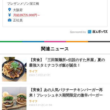
プレザンメゾン深江橋
大阪府
月給29万5,000円～
正社員
Sponsored by
関連ニュース
【実食】「三田製麺所×伝説のすた丼屋」夏の
最強スタミナコラボ飯が誕生！
ライフ
2023.7.2(日) 21:21
【実食】あの人気パクチーチキンバーガー再
来！フレッシュネス期間限定の激辛バーガー
ライフ
2023.5.31(水) 21:56