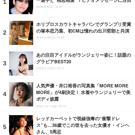
2026.8.9(日) 18:47
ホリプロスカウトキャラバンでグランプリ受賞
の塚本恋乃葉、初CMは憧れの出川哲朗と共演
2024.4.30(火) 13:45
あの注目アイドルがランジェリー姿に！話題の
グラビアBEST20
2022.2.15(火) 12:11
人気声優・井口裕香の写真集「MORE MORE
MORE」が4刷決定！ 水着やランジェリーで美
ボディ披露
2024.10.11(金) 19:15
レッドカーペットで視線強奪の“衝撃ドレ
ス”も…36歳でこの世を去った女優オ・インヘ
さん、5周忌