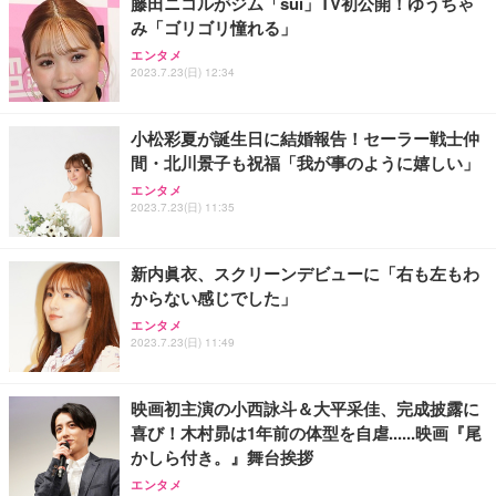
藤田ニコルがジム「sui」TV初公開！ゆうちゃ
み「ゴリゴリ憧れる」
エンタメ
2023.7.23(日) 12:34
小松彩夏が誕生日に結婚報告！セーラー戦士仲
間・北川景子も祝福「我が事のように嬉しい」
エンタメ
2023.7.23(日) 11:35
新内眞衣、スクリーンデビューに「右も左もわ
からない感じでした」
エンタメ
2023.7.23(日) 11:49
映画初主演の小西詠斗＆大平采佳、完成披露に
喜び！木村昴は1年前の体型を自虐......映画『尾
かしら付き。』舞台挨拶
エンタメ