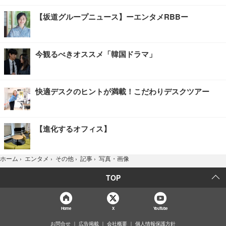
【坂道グループニュース】ーエンタメRBBー
今観るべきオススメ「韓国ドラマ」
快適デスクのヒントが満載！こだわりデスクツアー
【進化するオフィス】
写真・画像
ホーム
›
エンタメ
›
その他
›
記事
›
TOP
Home
X
YouTube
お問合せ
広告掲載
会社概要
個人情報保護方針