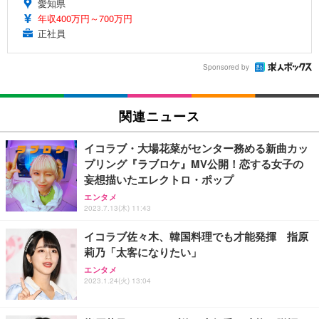
愛知県
年収400万円～700万円
正社員
Sponsored by
関連ニュース
イコラブ・大場花菜がセンター務める新曲カッ
プリング『ラブロケ』MV公開！恋する女子の
妄想描いたエレクトロ・ポップ
エンタメ
2023.7.13(木) 11:43
イコラブ佐々木、韓国料理でも才能発揮 指原
莉乃「太客になりたい」
エンタメ
2023.1.24(火) 13:04