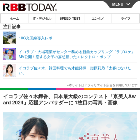
MENU
CLOSE
ホーム
IT・デジタル
SPEED TEST
エンタメ
ライフ
ホーム
注目記事
IT・デジタル
10G光回線導入レポ
IT・デジタルTOP
スマートフォン
SPEED TEST
イコラブ・大場花菜がセンター務める新曲カップリング『ラブロケ』
MV公開！恋する女子の妄想描いたエレクトロ・ポップ
ネタ
ガジェット・ツール
エンタメ
イコラブ佐々木、韓国料理でも才能発揮 指原莉乃「太客になりた
ショッピング
その他
い」
エンタメTOP
映画・ドラマ
ライフ
韓流・K-POP
韓国・芸能
ライフTOP
グルメ
リリース一覧
イコラブ佐々木舞香、日本最大級のコンテスト「京美人Aw
音楽
スポーツ
ペット
ショッピング
ard 2024」応援アンバサダーに 1枚目の写真・画像
プッシュ通知の停止方法
グラビア
ブログ
その他
ショッピング
その他