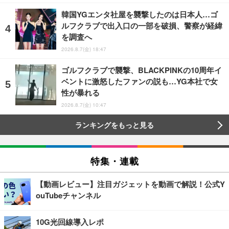
韓国YGエンタ社屋を襲撃したのは日本人…ゴ
ルフクラブで出入口の一部を破損、警察が経緯
を調査へ
2026.8.7(金) 18:47
ゴルフクラブで襲撃、BLACKPINKの10周年イ
ベントに激怒したファンの説も…YG本社で女
性が暴れる
2026.8.7(金) 10:47
ランキングをもっと見る
特集・連載
【動画レビュー】注目ガジェットを動画で解説！公式Y
ouTubeチャンネル
10G光回線導入レポ