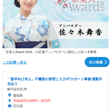
「京美人Award 2024」の応援アンバサダーに就任した佐々木舞香
次の画像
この記事へ戻る
「新卒向け求人」IT機器の管理と入力/ITサポート事務/通勤手
当あり
株式会社ELM
愛知県
月給25万9,300円～32万円
正社員