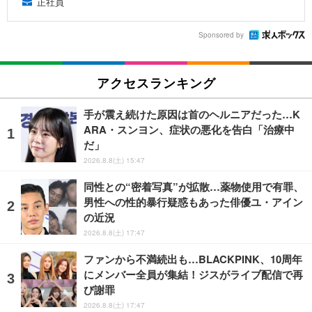
正社員
Sponsored by
アクセスランキング
手が震え続けた原因は首のヘルニアだった…K
ARA・スンヨン、症状の悪化を告白「治療中
だ」
2026.8.8(土) 15:47
同性との“密着写真”が拡散…薬物使用で有罪、
男性への性的暴行疑惑もあった俳優ユ・アイン
の近況
2026.8.8(土) 17:47
ファンから不満続出も…BLACKPINK、10周年
にメンバー全員が集結！ジスがライブ配信で再
び謝罪
2026.8.8(土) 17:47