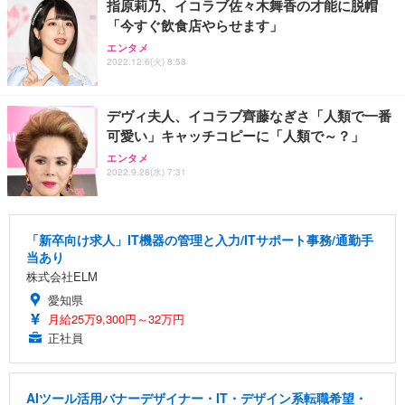
指原莉乃、イコラブ佐々木舞香の才能に脱帽
「今すぐ飲食店やらせます」
エンタメ
2022.12.6(火) 8:58
デヴィ夫人、イコラブ齊藤なぎさ「人類で一番
可愛い」キャッチコピーに「人類で～？」
エンタメ
2022.9.28(水) 7:31
「新卒向け求人」IT機器の管理と入力/ITサポート事務/通勤手
当あり
株式会社ELM
愛知県
月給25万9,300円～32万円
正社員
AIツール活用バナーデザイナー・IT・デザイン系転職希望・