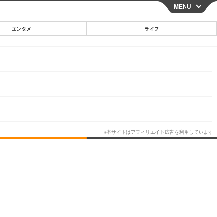
MENU
CLOSE
エンタメ
ライフ
スマートフォン
ガジェット・ツール
その他
映画・ドラマ
韓国・芸能
グルメ
スポーツ
ショッピング
ブログ
その他