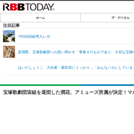
ホーム
IT・デジタル
ホーム
注目記事
IT・デジタル
10G光回線導入レポ
IT・デジタルTOP
SPEED TEST
真飛聖、宝塚歌劇団への思い明かす「青春そのものであり、大切な宝物
ネタ
エンタメ
はいだしょうこ、大先輩・紫吹淳にうっかり…「みんなバカにしている
ショッピング
エンタメTOP
ライフ
韓流・K-POP
ライフTOP
リリース一覧
宝塚歌劇団宙組を退団した潤花、アミューズ所属が決定！マル
音楽
ペット
プッシュ通知の停止方法
グラビア
その他
ショッピング