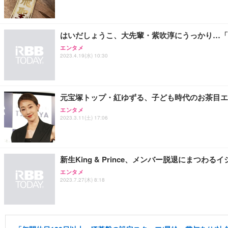
はいだしょうこ、大先輩・紫吹淳にうっかり…「
エンタメ
2023.4.19(水) 10:30
元宝塚トップ・紅ゆずる、子ども時代のお茶目エ
エンタメ
2023.3.11(土) 17:06
新生King & Prince、メンバー脱退にまつわる
エンタメ
2023.7.27(木) 8:18