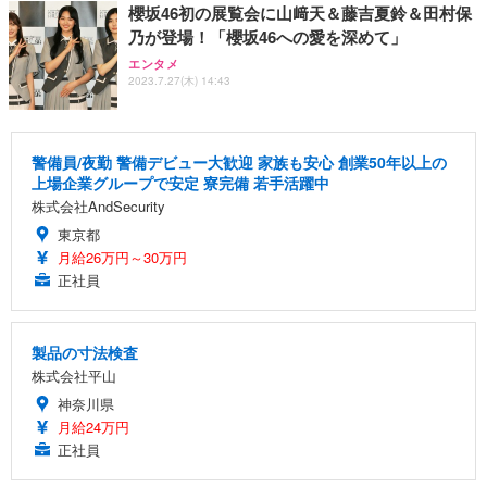
櫻坂46初の展覧会に山﨑天＆藤吉夏鈴＆田村保
乃が登場！「櫻坂46への愛を深めて」
エンタメ
2023.7.27(木) 14:43
警備員/夜勤 警備デビュー大歓迎 家族も安心 創業50年以上の
上場企業グループで安定 寮完備 若手活躍中
株式会社AndSecurity
東京都
月給26万円～30万円
正社員
製品の寸法検査
株式会社平山
神奈川県
月給24万円
正社員