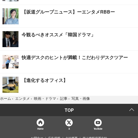
【坂道グループニュース】ーエンタメRBBー
今観るべきオススメ「韓国ドラマ」
快適デスクのヒントが満載！こだわりデスクツアー
【進化するオフィス】
写真・画像
ホーム
›
エンタメ
›
映画・ドラマ
›
記事
›
TOP
Home
X
YouTube