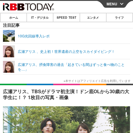
MENU
CLOSE
ホーム
IT・デジタル
SPEED TEST
エンタメ
ライフ
ホーム
注目記事
IT・デジタル
10G光回線導入レポ
IT・デジタルTOP
スマートフォン
SPEED TEST
広瀬アリス 、史上初！世界遺産の上空をスカイダイビング！
ネタ
ガジェット・ツール
エンタメ
広瀬アリス、摂食障害の過去「起きている間はずっと食べ物のこと
ショッピング
その他
を…」
エンタメTOP
映画・ドラマ
ライフ
韓流・K-POP
韓国・芸能
ライフTOP
グルメ
リリース一覧
広瀬アリス、TBSがドラマ初主演！ドン底OLから30歳の大
音楽
スポーツ
ペット
ショッピング
学生に！？ 1枚目の写真・画像
プッシュ通知の停止方法
グラビア
ブログ
その他
ショッピング
その他