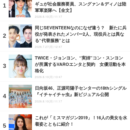
ギュが社会服務要員、スングァン＆ディノは陸
軍軍楽隊へ【全文】
2026.8.10(月) 11:17
同じSEVENTEENなのになぜ違う？ 新たに兵
役が発表されたメンバー2人、現役兵とは異な
る“代替服務”とは
2026.7.27(月) 12:47
TWICE・ジョンヨン、“実姉”コン・スンヨン
が所属するVAROエンタと契約 女優活動を本
格化
2026.8.10(月) 13:47
日向坂46、正源司陽子センターの18thシングル
『イチャイチャ虫』新ビジュアル公開
2026.8.10(月) 11:17
これが「ミスマガジン2019」！16人の美女を水
着姿とともに紹介！