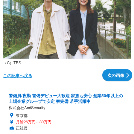
（C）TBS
次の画像
この記事へ戻る
警備員/夜勤 警備デビュー大歓迎 家族も安心 創業50年以上の
上場企業グループで安定 寮完備 若手活躍中
株式会社AndSecurity
東京都
月給26万円～30万円
正社員