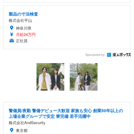
製品の寸法検査
株式会社平山
神奈川県
月給24万円
正社員
Sponsored by
警備員/夜勤 警備デビュー大歓迎 家族も安心 創業50年以上の
上場企業グループで安定 寮完備 若手活躍中
株式会社AndSecurity
東京都