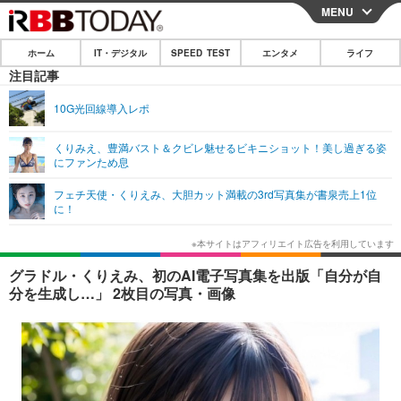
MENU
CLOSE
ホーム
IT・デジタル
SPEED TEST
エンタメ
ライフ
ホーム
注目記事
IT・デジタル
10G光回線導入レポ
IT・デジタルTOP
スマートフォン
SPEED TEST
くりみえ、豊満バスト＆クビレ魅せるビキニショット！美し過ぎる姿
にファンため息
ネタ
ガジェット・ツール
エンタメ
フェチ天使・くりえみ、大胆カット満載の3rd写真集が書泉売上1位
ショッピング
その他
に！
エンタメTOP
映画・ドラマ
ライフ
韓流・K-POP
韓国・芸能
ライフTOP
グルメ
リリース一覧
グラドル・くりえみ、初のAI電子写真集を出版「自分が自
音楽
スポーツ
ペット
ショッピング
分を生成し…」 2枚目の写真・画像
プッシュ通知の停止方法
グラビア
ブログ
その他
ショッピング
その他