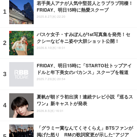
若手美人アナが人気中堅芸人とラブラブ同棲！
FRIDAY、明日15時に熱愛スクープ
2025.8.27(水) 22:20
バスケ女子・すみぽんが1st写真集を発売！セ
クシーなビキニ姿や大胆ショット公開！
2026.6.10(水) 18:01
FRIDAY、明日15時に「STARTO社トップアイ
ドルと年下美女のバカンス」スクープを報道
2025.7.23(水) 20:54
夏帆が朝ドラ初出演！連続テレビ小説『巡るス
ワン』新キャストが発表
2026.8.5(水) 16:01
「グラミー賞なんてくそくらえ」BTSファンが
掲げた怒り RMの歌詞変更が示した“アジア