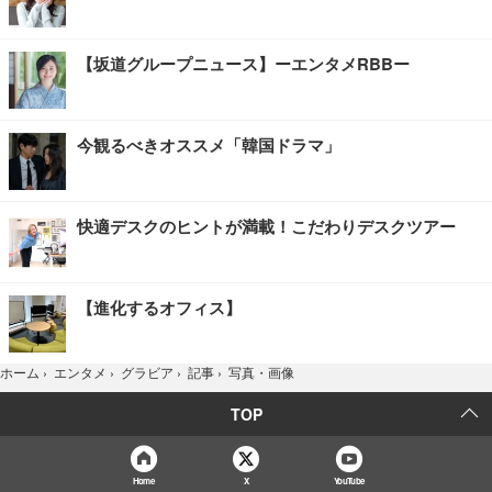
【坂道グループニュース】ーエンタメRBBー
今観るべきオススメ「韓国ドラマ」
快適デスクのヒントが満載！こだわりデスクツアー
【進化するオフィス】
写真・画像
ホーム
›
エンタメ
›
グラビア
›
記事
›
TOP
Home
X
YouTube