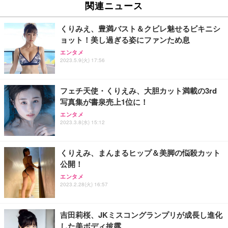
関連ニュース
くりみえ、豊満バスト＆クビレ魅せるビキニシ
ョット！美し過ぎる姿にファンため息
エンタメ
2023.5.9(火) 17:56
フェチ天使・くりえみ、大胆カット満載の3rd
写真集が書泉売上1位に！
エンタメ
2023.3.8(水) 15:12
くりえみ、まんまるヒップ＆美脚の悩殺カット
公開！
エンタメ
2023.2.28(火) 16:57
吉田莉桜、JKミスコングランプリが成長し進化
した美ボディ披露