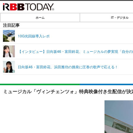
ホーム
IT・デジタル
ホーム
注目記事
IT・デジタル
10G光回線導入レポ
IT・デジタルTOP
SPEED TEST
【インタビュー】日向坂46・富田鈴花、ミュージカルの夢実現「自分
ネタ
エンタメ
日向坂46・富田鈴花、浜田雅功の挑発に圧巻の歌声で応える！
ショッピング
エンタメTOP
ライフ
韓流・K-POP
ライフTOP
リリース一覧
ミュージカル「ヴィンチェンツォ」特典映像付き生配信が決定
音楽
ペット
プッシュ通知の停止方法
グラビア
その他
ショッピング