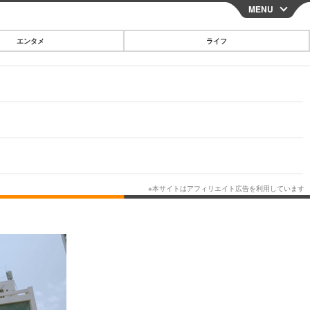
MENU
CLOSE
エンタメ
ライフ
スマートフォン
ガジェット・ツール
その他
映画・ドラマ
韓国・芸能
グルメ
スポーツ
ショッピング
ブログ
その他