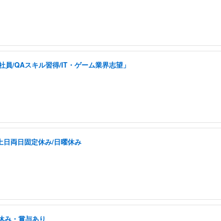
員/QAスキル習得/IT・ゲーム業界志望」
土日両日固定休み/日曜休み
祝休み・賞与あり