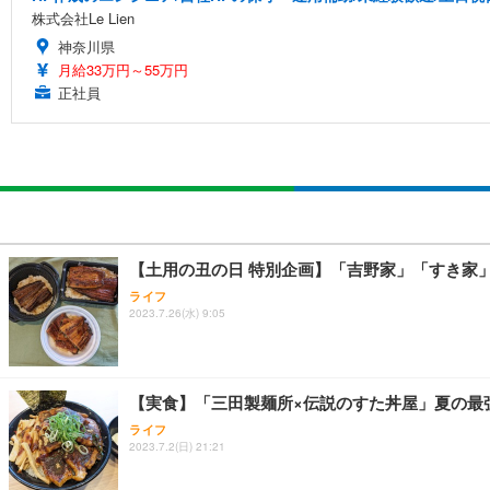
株式会社Le Lien
神奈川県
月給33万円～55万円
正社員
【土用の丑の日 特別企画】「吉野家」「すき家
ライフ
2023.7.26(水) 9:05
【実食】「三田製麺所×伝説のすた丼屋」夏の最
ライフ
2023.7.2(日) 21:21