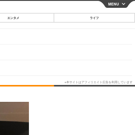
MENU
CLOSE
エンタメ
ライフ
スマートフォン
ガジェット・ツール
その他
映画・ドラマ
韓国・芸能
グルメ
スポーツ
ショッピング
ブログ
その他