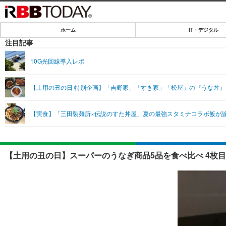
ホーム
IT・デジタル
ホーム
注目記事
IT・デジタル
10G光回線導入レポ
IT・デジタルTOP
SPEED TEST
【土用の丑の日 特別企画】「吉野家」「すき家」「松屋」の『うな丼
ネタ
エンタメ
【実食】「三田製麺所×伝説のすた丼屋」夏の最強スタミナコラボ飯が
ショッピング
エンタメTOP
ライフ
韓流・K-POP
ライフTOP
リリース一覧
【土用の丑の日】スーパーのうなぎ商品5品を食べ比べ 4枚
音楽
ペット
プッシュ通知の停止方法
グラビア
その他
ショッピング