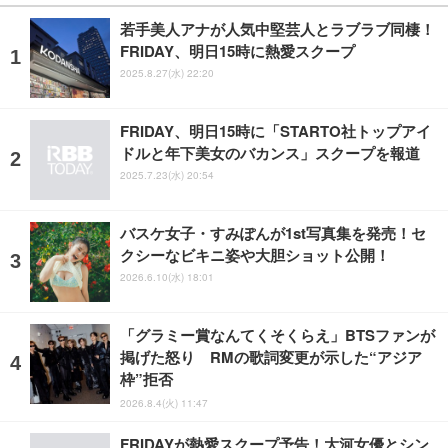
若手美人アナが人気中堅芸人とラブラブ同棲！
FRIDAY、明日15時に熱愛スクープ
2025.8.27(水) 22:20
FRIDAY、明日15時に「STARTO社トップアイ
ドルと年下美女のバカンス」スクープを報道
2025.7.23(水) 20:54
バスケ女子・すみぽんが1st写真集を発売！セ
クシーなビキニ姿や大胆ショット公開！
2026.6.10(水) 18:01
「グラミー賞なんてくそくらえ」BTSファンが
掲げた怒り RMの歌詞変更が示した“アジア
枠”拒否
2026.8.4(火) 11:47
FRIDAYが熱愛スクープ予告！大河女優とシン