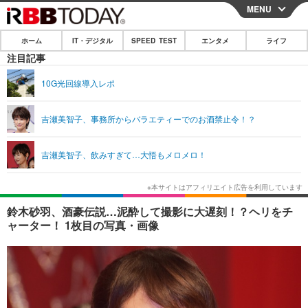
MENU
CLOSE
ホーム
IT・デジタル
SPEED TEST
エンタメ
ライフ
ホーム
注目記事
IT・デジタル
10G光回線導入レポ
IT・デジタルTOP
スマートフォン
SPEED TEST
吉瀬美智子、事務所からバラエティーでのお酒禁止令！？
ネタ
ガジェット・ツール
エンタメ
吉瀬美智子、飲みすぎて…大悟もメロメロ！
ショッピング
その他
エンタメTOP
映画・ドラマ
ライフ
韓流・K-POP
韓国・芸能
ライフTOP
グルメ
リリース一覧
鈴木砂羽、酒豪伝説…泥酔して撮影に大遅刻！？ヘリをチ
音楽
スポーツ
ペット
ショッピング
ャーター！ 1枚目の写真・画像
プッシュ通知の停止方法
グラビア
ブログ
その他
ショッピング
その他