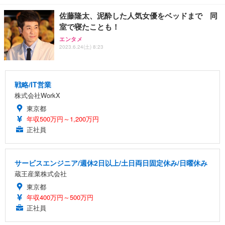
佐藤隆太、泥酔した人気女優をベッドまで 同
室で寝たことも！
エンタメ
2023.6.24(土) 8:23
戦略/IT営業
株式会社WorkX
東京都
年収500万円～1,200万円
正社員
サービスエンジニア/週休2日以上/土日両日固定休み/日曜休み
蔵王産業株式会社
東京都
年収400万円～500万円
正社員