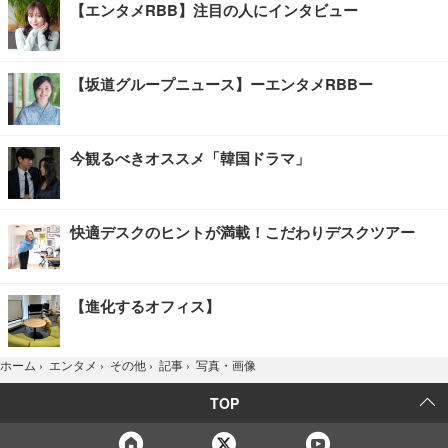
【エンタメRBB】注目の人にインタビュー
【坂道グループニュース】ーエンタメRBBー
今観るべきオススメ「韓国ドラマ」
快適デスクのヒントが満載！こだわりデスクツアー
【進化するオフィス】
写真・画像
ホーム
›
エンタメ
›
その他
›
記事
›
TOP